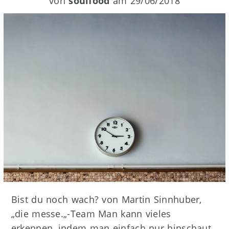
von
soulfood
am
29/06/2018
Bist du noch wach? von Martin Sinnhuber,
„die messe.„-Team Man kann vieles
erkennen, indem man einfach nur hinschaut.