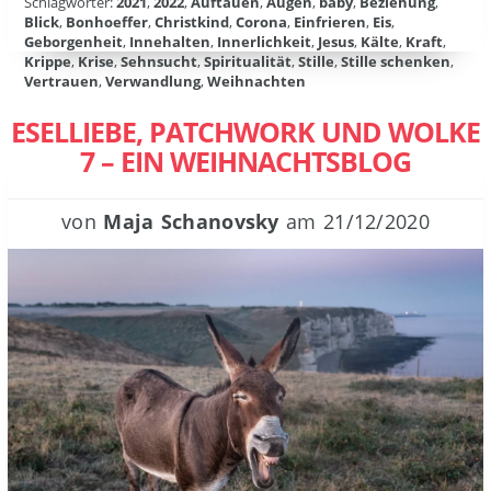
Schlagwörter:
2021
,
2022
,
Auftauen
,
Augen
,
baby
,
Beziehung
,
Blick
,
Bonhoeffer
,
Christkind
,
Corona
,
Einfrieren
,
Eis
,
Geborgenheit
,
Innehalten
,
Innerlichkeit
,
Jesus
,
Kälte
,
Kraft
,
Krippe
,
Krise
,
Sehnsucht
,
Spiritualität
,
Stille
,
Stille schenken
,
Vertrauen
,
Verwandlung
,
Weihnachten
ESELLIEBE, PATCHWORK UND WOLKE
7 – EIN WEIHNACHTSBLOG
von
Maja Schanovsky
am
21/12/2020