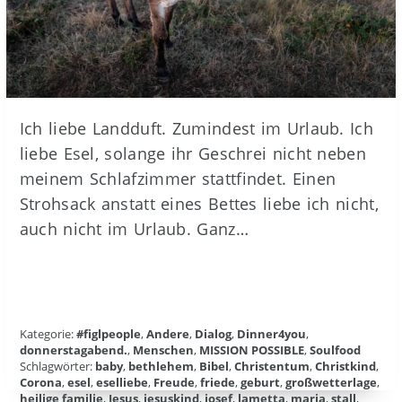
Ich liebe Landduft. Zumindest im Urlaub. Ich
liebe Esel, solange ihr Geschrei nicht neben
meinem Schlafzimmer stattfindet. Einen
Strohsack anstatt eines Bettes liebe ich nicht,
auch nicht im Urlaub. Ganz…
Kategorie:
#figlpeople
,
Andere
,
Dialog
,
Dinner4you
,
donnerstagabend.
,
Menschen
,
MISSION POSSIBLE
,
Soulfood
Schlagwörter:
baby
,
bethlehem
,
Bibel
,
Christentum
,
Christkind
,
Corona
,
esel
,
eselliebe
,
Freude
,
friede
,
geburt
,
großwetterlage
,
heilige familie
,
Jesus
,
jesuskind
,
josef
,
lametta
,
maria
,
stall
,