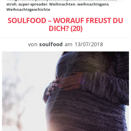
stroh
,
super-spreader
,
Weihnachten
,
weihnachtsgans
,
Weihnachtsgeschichte
SOULFOOD – WORAUF FREUST DU
DICH? (20)
von
soulfood
am
13/07/2018