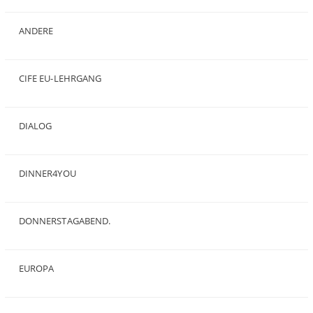
(7)
ANDERE
(50)
CIFE EU-LEHRGANG
(2)
DIALOG
(24)
DINNER4YOU
(1)
DONNERSTAGABEND.
(1)
EUROPA
(28)