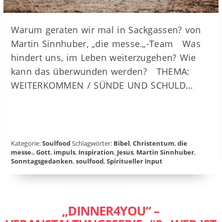
Warum geraten wir mal in Sackgassen? von
Martin Sinnhuber, „die messe.„-Team Was
hindert uns, im Leben weiterzugehen? Wie
kann das überwunden werden? THEMA:
WEITERKOMMEN / SÜNDE UND SCHULD…
Kategorie:
Soulfood
Schlagwörter:
Bibel
,
Christentum
,
die
messe.
,
Gott
,
impuls
,
Inspiration
,
Jesus
,
Martin Sinnhuber
,
Sonntagsgedanken
,
soulfood
,
Spiritueller Input
„DINNER4YOU“ –