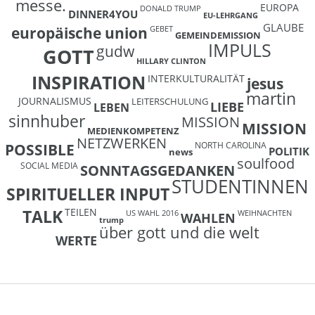
messe.
EUROPA
DONALD TRUMP
DINNER4YOU
EU-LEHRGANG
GLAUBE
europäische union
GEBET
GEMEINDEMISSION
IMPULS
gudw
GOTT
HILLARY CLINTON
INSPIRATION
INTERKULTURALITÄT
jesus
martin
JOURNALISMUS
LEITERSCHULUNG
LIEBE
LEBEN
sinnhuber
MISSION
MISSION
MEDIENKOMPETENZ
NETZWERKEN
NORTH CAROLINA
POSSIBLE
POLITIK
news
soulfood
SOCIAL MEDIA
SONNTAGSGEDANKEN
STUDENTINNEN
SPIRITUELLER INPUT
TEILEN
TALK
US WAHL 2016
WEIHNACHTEN
WAHLEN
trump
über gott und die welt
WERTE