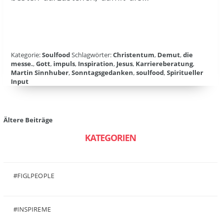
Kategorie:
Soulfood
Schlagwörter:
Christentum
,
Demut
,
die
messe.
,
Gott
,
impuls
,
Inspiration
,
Jesus
,
Karriereberatung
,
Martin Sinnhuber
,
Sonntagsgedanken
,
soulfood
,
Spiritueller
Input
Beitragsnavigation
Ältere Beiträge
KATEGORIEN
#FIGLPEOPLE
(6)
#INSPIREME