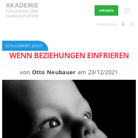
Skip
to
Toggle
SPENDEN
content
ANMELDUNG
SCHLAGWORT:
JESUS
WENN BEZIEHUNGEN EINFRIEREN
von
Otto Neubauer
am
23/12/2021