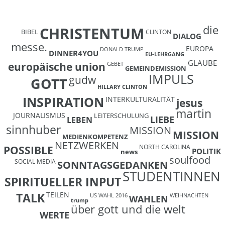
die
CHRISTENTUM
BIBEL
CLINTON
DIALOG
messe.
EUROPA
DONALD TRUMP
DINNER4YOU
EU-LEHRGANG
GLAUBE
europäische union
GEBET
GEMEINDEMISSION
IMPULS
gudw
GOTT
HILLARY CLINTON
INSPIRATION
INTERKULTURALITÄT
jesus
martin
JOURNALISMUS
LEITERSCHULUNG
LIEBE
LEBEN
sinnhuber
MISSION
MISSION
MEDIENKOMPETENZ
NETZWERKEN
NORTH CAROLINA
POSSIBLE
POLITIK
news
soulfood
SOCIAL MEDIA
SONNTAGSGEDANKEN
STUDENTINNEN
SPIRITUELLER INPUT
TEILEN
TALK
US WAHL 2016
WEIHNACHTEN
WAHLEN
trump
über gott und die welt
WERTE