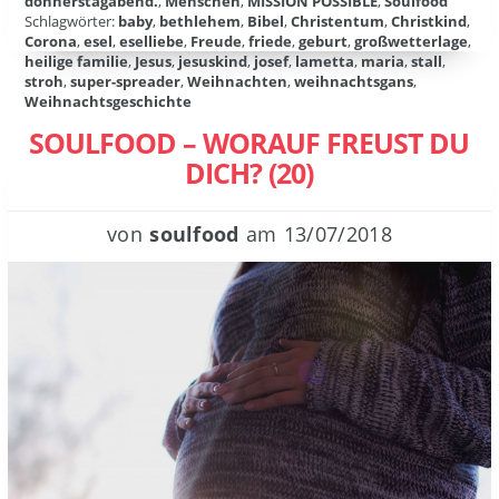
donnerstagabend.
,
Menschen
,
MISSION POSSIBLE
,
Soulfood
Schlagwörter:
baby
,
bethlehem
,
Bibel
,
Christentum
,
Christkind
,
Corona
,
esel
,
eselliebe
,
Freude
,
friede
,
geburt
,
großwetterlage
,
heilige familie
,
Jesus
,
jesuskind
,
josef
,
lametta
,
maria
,
stall
,
stroh
,
super-spreader
,
Weihnachten
,
weihnachtsgans
,
Weihnachtsgeschichte
SOULFOOD – WORAUF FREUST DU
DICH? (20)
von
soulfood
am
13/07/2018