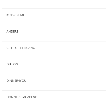
(6)
#INSPIREME
(7)
ANDERE
(50)
CIFE EU-LEHRGANG
(2)
DIALOG
(24)
DINNER4YOU
(1)
DONNERSTAGABEND.
(1)