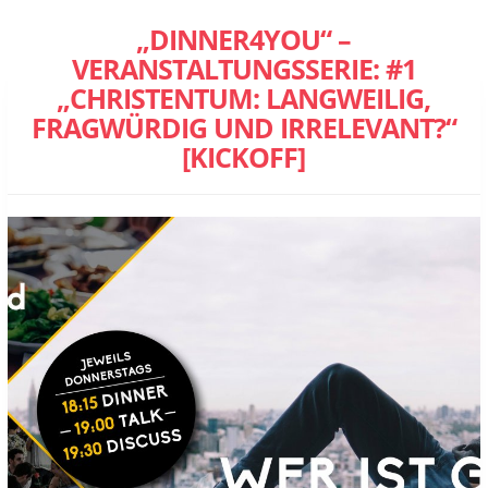
„DINNER4YOU“ –
VERANSTALTUNGSSERIE: #1
„CHRISTENTUM: LANGWEILIG,
FRAGWÜRDIG UND IRRELEVANT?“
[KICKOFF]