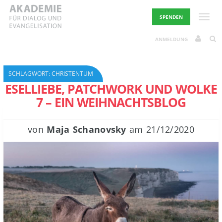
Skip
to
Toggle
SPENDEN
content
ANMELDUNG
SCHLAGWORT:
CHRISTENTUM
ESELLIEBE, PATCHWORK UND WOLKE
7 – EIN WEIHNACHTSBLOG
von
Maja Schanovsky
am
21/12/2020