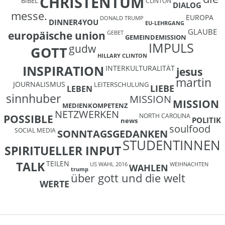
CHRISTENTUM
BIBEL
CLINTON
DIALOG
messe.
EUROPA
DONALD TRUMP
DINNER4YOU
EU-LEHRGANG
GLAUBE
europäische union
GEBET
GEMEINDEMISSION
IMPULS
gudw
GOTT
HILLARY CLINTON
INSPIRATION
INTERKULTURALITÄT
jesus
martin
JOURNALISMUS
LEITERSCHULUNG
LIEBE
LEBEN
sinnhuber
MISSION
MISSION
MEDIENKOMPETENZ
NETZWERKEN
NORTH CAROLINA
POSSIBLE
POLITIK
news
soulfood
SOCIAL MEDIA
SONNTAGSGEDANKEN
STUDENTINNEN
SPIRITUELLER INPUT
TEILEN
TALK
US WAHL 2016
WEIHNACHTEN
WAHLEN
trump
über gott und die welt
WERTE