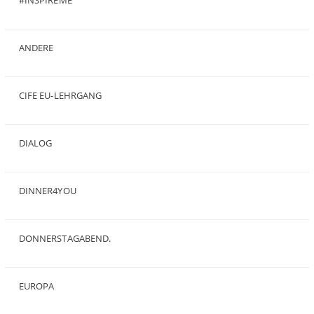
#INSPIREME
(7)
ANDERE
(50)
CIFE EU-LEHRGANG
(2)
DIALOG
(24)
DINNER4YOU
(1)
DONNERSTAGABEND.
(1)
EUROPA
(28)