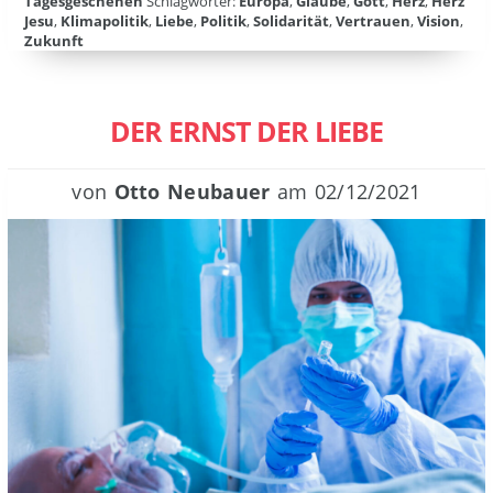
Tagesgeschehen
Schlagwörter:
Europa
,
Glaube
,
Gott
,
Herz
,
Herz
Jesu
,
Klimapolitik
,
Liebe
,
Politik
,
Solidarität
,
Vertrauen
,
Vision
,
Zukunft
DER ERNST DER LIEBE
von
Otto Neubauer
am
02/12/2021