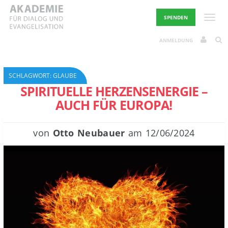
Skip
to
Toggle
SPENDEN
content
ANMELDUNG
SCHLAGWORT:
GLAUBE
SPIRITUELLE HERZENSENERGIE –
AUCH FÜR EUROPA!
von
Otto Neubauer
am
12/06/2024