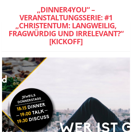
„DINNER4YOU“ –
VERANSTALTUNGSSERIE: #1
„CHRISTENTUM: LANGWEILIG,
FRAGWÜRDIG UND IRRELEVANT?“
[KICKOFF]