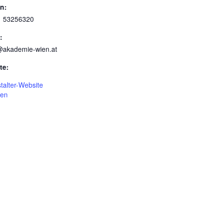
on:
1 53256320
:
e@akademie-wien.at
te:
talter-Website
gen