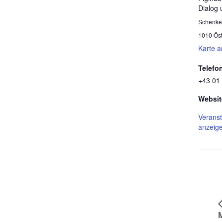
Dialog 
Schenke
1010
Ös
Karte 
Telefo
+43 01
Websit
Veranst
anzeig