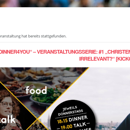
eranstaltung hat bereits stattgefunden.
DINNER4YOU“ – VERANSTALTUNGSSERIE: #1 „CHRIST
IRRELEVANT?“ [KICK