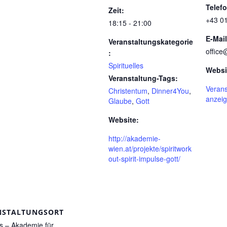
Telef
Zeit:
+43 0
18:15 - 21:00
E-Mail
Veranstaltungskategorie
offic
:
Spirituelles
Websi
Veranstaltung-Tags:
Verans
Christentum
,
Dinner4You
,
anzei
Glaube
,
Gott
Website:
http://akademie-
wien.at/projekte/spiritwork
out-spirit-impulse-gott/
NSTALTUNGSORT
s – Akademie für