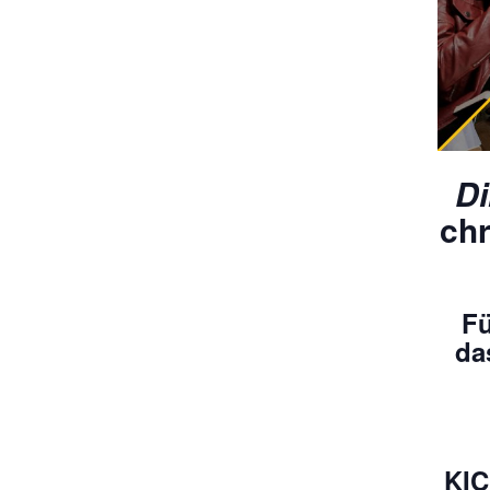
D
chr
Fü
da
KIC