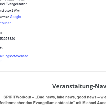
und Evangelisation
nstrasse 2
Wien
,
Google
terreich
anzeigen
n:
 53256320
e:
altungsort-Website
en
Veranstaltung-Nav
SPIRITWorkout – „Bad news, fake news, good news – wie
Medienmacher das Evangelium entdeckte“ mit Michael Auss