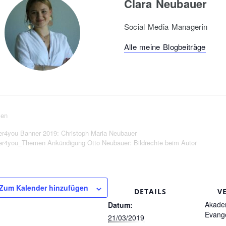
Clara Neubauer
Social Media Managerin
Alle meine Blogbeiträge
len
er4you Banner 2019: Christoph Maria Neubauer
er4you_Themen Ankündigung Otto Neubauer: Bildrechte beim Autor
Zum Kalender hinzufügen
DETAILS
V
Akadem
Datum:
Evange
21/03/2019