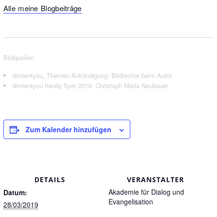
Alle meine Blogbeiträge
Bildquellen
dinner4you_Themen Ankündigung: Bildrechte beim Autor
dinner4you handy flyer 2019: Christoph Maria Neubauer
Zum Kalender hinzufügen
DETAILS
VERANSTALTER
Akademie für Dialog und
Datum:
Evangelisation
28/03/2019