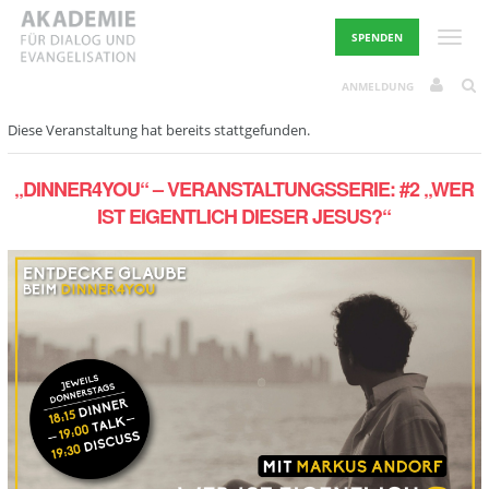
Skip
to
Toggle
SPENDEN
content
ANMELDUNG
Diese Veranstaltung hat bereits stattgefunden.
„DINNER4YOU“ – VERANSTALTUNGSSERIE: #2 „WER
IST EIGENTLICH DIESER JESUS?“