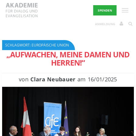
Skip
to
Toggle
SPENDEN
content
ANMELDUNG
SCHLAGWORT:
EUROPÄISCHE UNION
„AUFWACHEN, MEINE DAMEN UND
HERREN!“
von
Clara Neubauer
am
16/01/2025