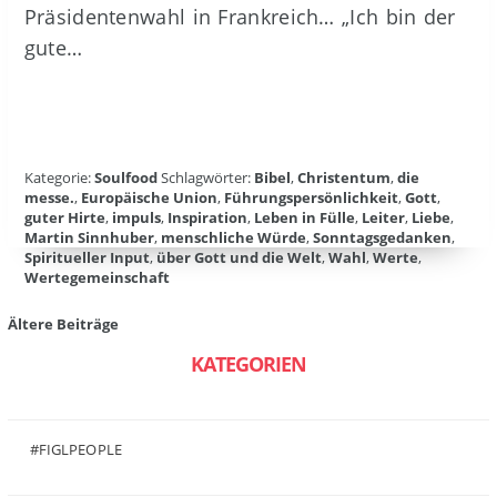
Präsidentenwahl in Frankreich… „Ich bin der
gute…
Kategorie:
Soulfood
Schlagwörter:
Bibel
,
Christentum
,
die
messe.
,
Europäische Union
,
Führungspersönlichkeit
,
Gott
,
guter Hirte
,
impuls
,
Inspiration
,
Leben in Fülle
,
Leiter
,
Liebe
,
Martin Sinnhuber
,
menschliche Würde
,
Sonntagsgedanken
,
Spiritueller Input
,
über Gott und die Welt
,
Wahl
,
Werte
,
Wertegemeinschaft
Beitragsnavigation
Ältere Beiträge
KATEGORIEN
#FIGLPEOPLE
(6)