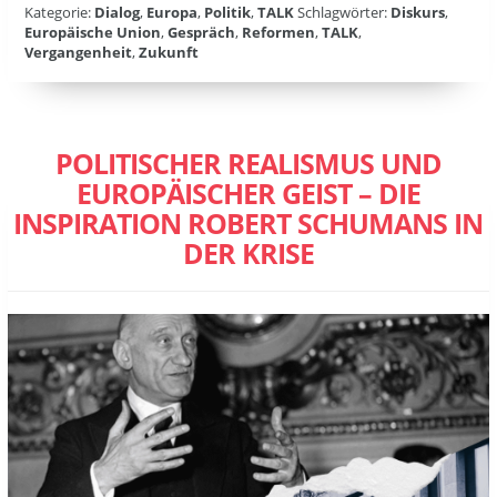
Kategorie:
Dialog
,
Europa
,
Politik
,
TALK
Schlagwörter:
Diskurs
,
Europäische Union
,
Gespräch
,
Reformen
,
TALK
,
Vergangenheit
,
Zukunft
POLITISCHER REALISMUS UND
EUROPÄISCHER GEIST – DIE
INSPIRATION ROBERT SCHUMANS IN
DER KRISE