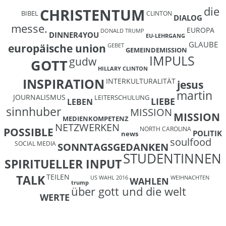
die
CHRISTENTUM
BIBEL
CLINTON
DIALOG
messe.
EUROPA
DONALD TRUMP
DINNER4YOU
EU-LEHRGANG
GLAUBE
europäische union
GEBET
GEMEINDEMISSION
IMPULS
gudw
GOTT
HILLARY CLINTON
INSPIRATION
INTERKULTURALITÄT
jesus
martin
JOURNALISMUS
LEITERSCHULUNG
LIEBE
LEBEN
sinnhuber
MISSION
MISSION
MEDIENKOMPETENZ
NETZWERKEN
NORTH CAROLINA
POSSIBLE
POLITIK
news
soulfood
SOCIAL MEDIA
SONNTAGSGEDANKEN
STUDENTINNEN
SPIRITUELLER INPUT
TEILEN
TALK
US WAHL 2016
WEIHNACHTEN
WAHLEN
trump
über gott und die welt
WERTE