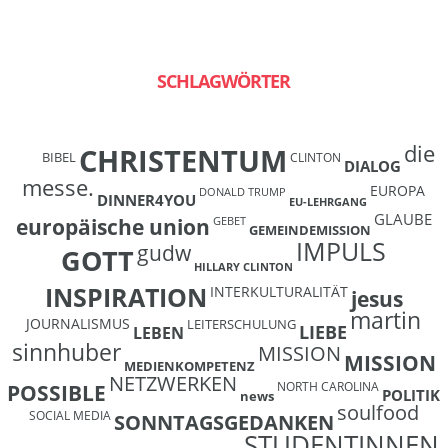
SCHLAGWÖRTER
die
CHRISTENTUM
BIBEL
CLINTON
DIALOG
messe.
EUROPA
DONALD TRUMP
DINNER4YOU
EU-LEHRGANG
GLAUBE
europäische union
GEBET
GEMEINDEMISSION
IMPULS
gudw
GOTT
HILLARY CLINTON
INSPIRATION
INTERKULTURALITÄT
jesus
martin
JOURNALISMUS
LEITERSCHULUNG
LIEBE
LEBEN
sinnhuber
MISSION
MISSION
MEDIENKOMPETENZ
NETZWERKEN
NORTH CAROLINA
POSSIBLE
POLITIK
news
soulfood
SOCIAL MEDIA
SONNTAGSGEDANKEN
STUDENTINNEN