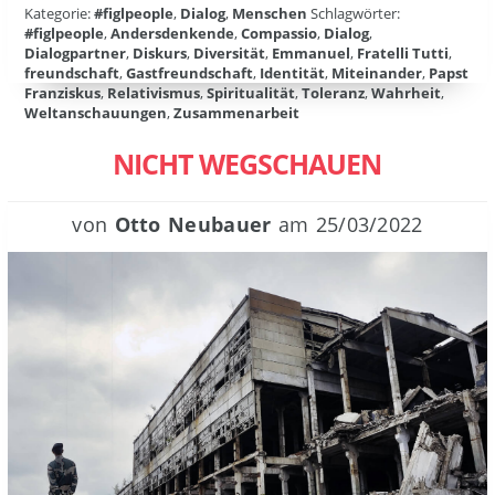
Kategorie:
#figlpeople
,
Dialog
,
Menschen
Schlagwörter:
#figlpeople
,
Andersdenkende
,
Compassio
,
Dialog
,
Dialogpartner
,
Diskurs
,
Diversität
,
Emmanuel
,
Fratelli Tutti
,
freundschaft
,
Gastfreundschaft
,
Identität
,
Miteinander
,
Papst
Franziskus
,
Relativismus
,
Spiritualität
,
Toleranz
,
Wahrheit
,
Weltanschauungen
,
Zusammenarbeit
NICHT WEGSCHAUEN
von
Otto Neubauer
am
25/03/2022