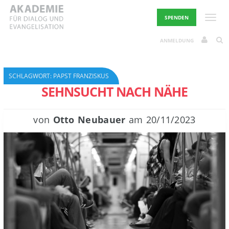
Skip
to
Toggle
SPENDEN
content
ANMELDUNG
SCHLAGWORT:
PAPST FRANZISKUS
SEHNSUCHT NACH NÄHE
von
Otto Neubauer
am
20/11/2023