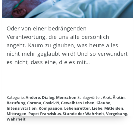
Oder von einer bedrängenden
Verantwortung, die uns alle persönlich
angeht. Kaum zu glauben, was heute alles
nicht mehr geglaubt wird! Und so verwundert
es nicht, dass eine, die es mit…
Kategorie:
Andere
,
Dialog
,
Menschen
Schlagwörter:
Arzt
,
Ärztin
,
Berufung
,
Corona
,
Covid-19
,
Geweihtes Leben
,
Glaube
,
Intensivstation
,
Kompassion
,
Lebensretter
,
Liebe
,
Mitleiden
,
Mittragen
,
Papst Franziskus
,
Stunde der Wahrheit
,
Vergebung
,
Wahrheit