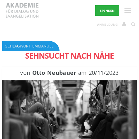
Skip
to
Toggle
SPENDEN
content
ANMELDUNG
SCHLAGWORT:
EMMANUEL
SEHNSUCHT NACH NÄHE
von
Otto Neubauer
am
20/11/2023