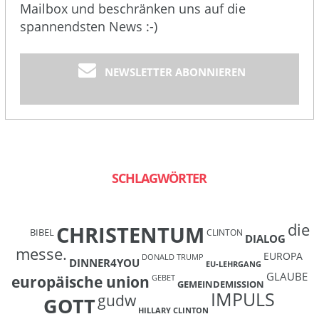
Mailbox und beschränken uns auf die
spannendsten News :-)
NEWSLETTER ABONNIEREN
SCHLAGWÖRTER
die
CHRISTENTUM
BIBEL
CLINTON
DIALOG
messe.
EUROPA
DONALD TRUMP
DINNER4YOU
EU-LEHRGANG
GLAUBE
europäische union
GEBET
GEMEINDEMISSION
IMPULS
gudw
GOTT
HILLARY CLINTON