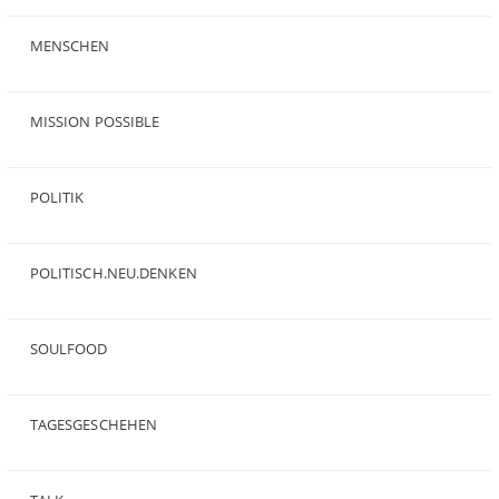
(19)
MENSCHEN
(23)
MISSION POSSIBLE
(9)
POLITIK
(47)
POLITISCH.NEU.DENKEN
(5)
SOULFOOD
(25)
TAGESGESCHEHEN
(8)