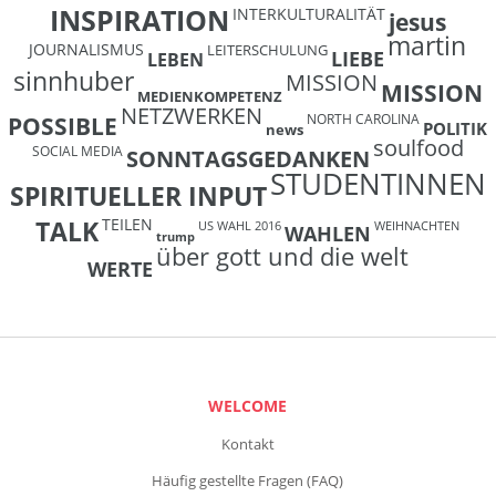
INSPIRATION
INTERKULTURALITÄT
jesus
martin
JOURNALISMUS
LEITERSCHULUNG
LIEBE
LEBEN
sinnhuber
MISSION
MISSION
MEDIENKOMPETENZ
NETZWERKEN
NORTH CAROLINA
POSSIBLE
POLITIK
news
soulfood
SOCIAL MEDIA
SONNTAGSGEDANKEN
STUDENTINNEN
SPIRITUELLER INPUT
TEILEN
TALK
US WAHL 2016
WEIHNACHTEN
WAHLEN
trump
über gott und die welt
WERTE
WELCOME
Kontakt
Häufig gestellte Fragen (FAQ)