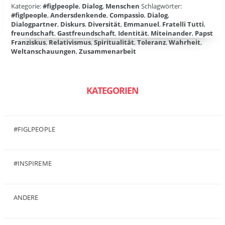
Kategorie:
#figlpeople
,
Dialog
,
Menschen
Schlagwörter:
#figlpeople
,
Andersdenkende
,
Compassio
,
Dialog
,
Dialogpartner
,
Diskurs
,
Diversität
,
Emmanuel
,
Fratelli Tutti
,
freundschaft
,
Gastfreundschaft
,
Identität
,
Miteinander
,
Papst
Franziskus
,
Relativismus
,
Spiritualität
,
Toleranz
,
Wahrheit
,
Weltanschauungen
,
Zusammenarbeit
KATEGORIEN
#FIGLPEOPLE
(6)
#INSPIREME
(7)
ANDERE
(50)