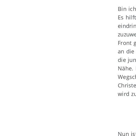
Bin ic
Es hil
eindri
zuzuwe
Front 
an die
die ju
Nähe. 
Wegsch
Christ
wird z
Nun is