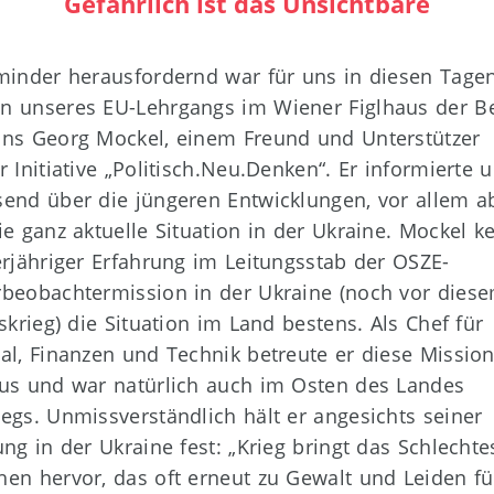
Gefährlich ist das Unsichtbare
minder herausfordernd war für uns in diesen Tage
 unseres EU-Lehrgangs im Wiener Figlhaus der Be
ns Georg Mockel, einem Freund und Unterstützer
r Initiative „Politisch.Neu.Denken“. Er informierte 
end über die jüngeren Entwicklungen, vor allem a
ie ganz aktuelle Situation in der Ukraine. Mockel k
erjähriger Erfahrung im Leitungsstab der OSZE-
beobachtermission in der Ukraine (noch vor dies
fskrieg) die Situation im Land bestens. Als Chef für
al, Finanzen und Technik betreute er diese Missio
us und war natürlich auch im Osten des Landes
egs. Unmissverständlich hält er angesichts seiner
ung in der Ukraine fest: „Krieg bringt das Schlechte
en hervor, das oft erneut zu Gewalt und Leiden füh