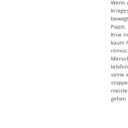
Wenn a
Kriege
bewegt
Papst,
Knie n
kaum h
römisc
Mensch
telefo
seine 
stoppe
meiste
gehen 