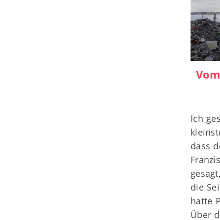
Vom
Ich ge
kleins
dass d
Franzi
gesagt
die Sei
hatte 
Über d