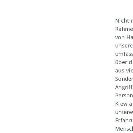
Nicht 
Rahmen
von Ha
unsere
umfass
über d
aus vi
Sonder
Angrif
Person
Kiew a
unterw
Erfahr
Mensch