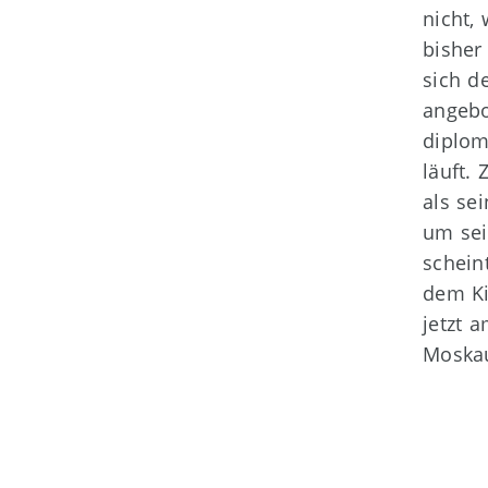
nicht,
bisher
sich d
angebo
diplom
läuft.
als se
um sei
schein
dem Ki
jetzt 
Moskau