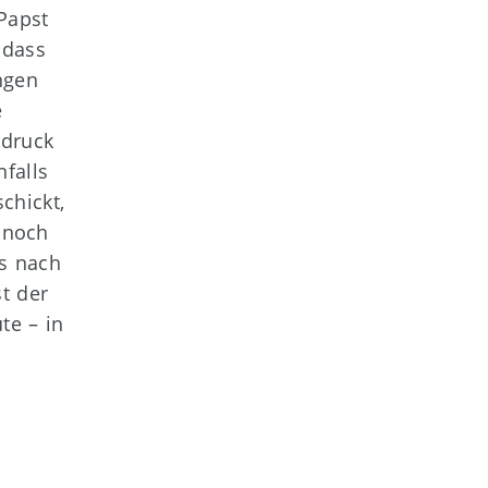
Papst
 dass
ngen
e
hdruck
nfalls
chickt,
nnoch
es nach
t der
te – in