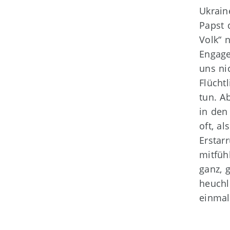
Ukrain
Papst 
Volk“ 
Engage
uns ni
Flücht
tun. A
in den
oft, a
Erstar
mitfüh
ganz, 
heuchl
einmal