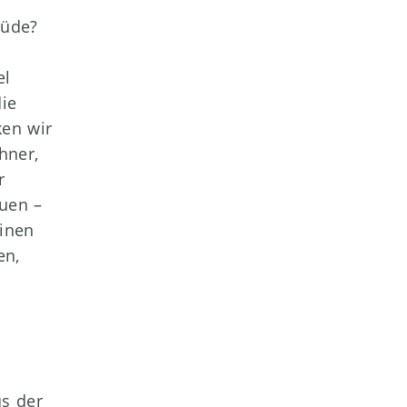
müde?
el
die
ken wir
hner,
r
uen –
einen
en,
us der