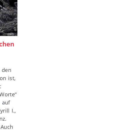
chen
h den
n ist,
t
 Worte“
 auf
ill I.,
nz.
 Auch