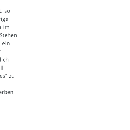
, so
rige
n im
 Stehen
 ein
r
lich
ll
es“ zu
terben