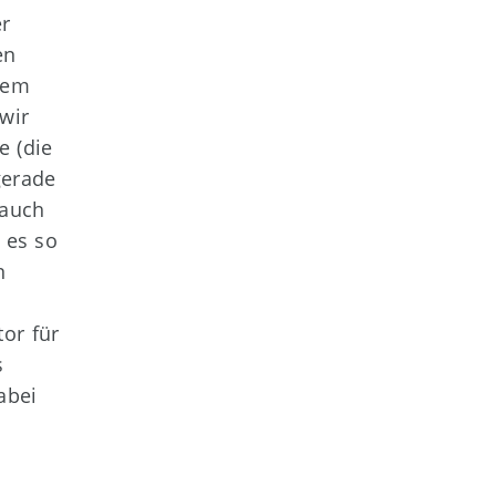
r
en
tem
wir
e (die
gerade
 auch
 es so
n
or für
s
abei