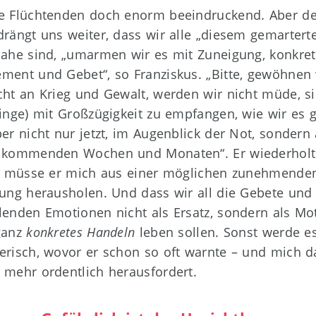
e Flüchtenden doch enorm beeindruckend. Aber de
drängt uns weiter, dass wir alle „diesem gemartert
nahe sind, „umarmen wir es mit Zuneigung, konkre
ment und Gebet“, so Franziskus. „Bitte, gewöhnen 
cht an Krieg und Gewalt, werden wir nicht müde, si
linge) mit Großzügigkeit zu empfangen, wie wir es 
ber nicht nur jetzt, im Augenblick der Not, sondern
 kommenden Wochen und Monaten“. Er wiederholt
ls müsse er mich aus einer möglichen zunehmende
rung herausholen. Und dass wir all die Gebete und
lenden Emotionen nicht als Ersatz, sondern als Mot
ganz
konkretes Handeln
leben sollen. Sonst werde e
erisch, wovor er schon so oft warnte – und mich d
 mehr ordentlich herausfordert.