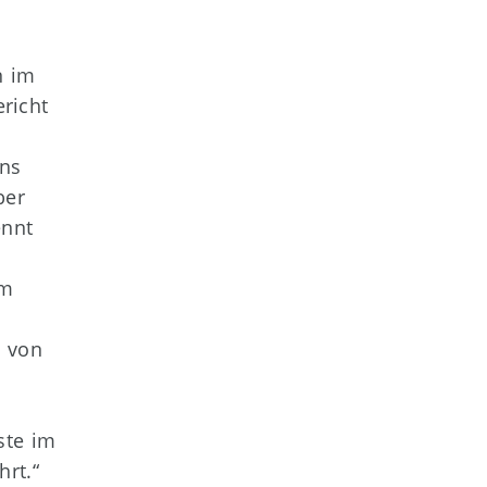
n im
richt
uns
ber
ennt
em
n von
ste im
rt.“