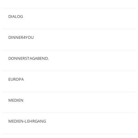
(2)
DIALOG
(24)
DINNER4YOU
(1)
DONNERSTAGABEND.
(1)
EUROPA
(28)
MEDIEN
(35)
MEDIEN-LEHRGANG
(19)