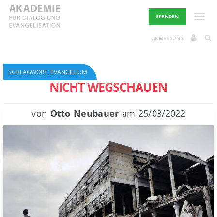
Skip
to
Toggle
SPENDEN
content
ANMELDUNG
SCHLAGWORT:
EVANGELIUM
NICHT WEGSCHAUEN
von
Otto Neubauer
am
25/03/2022