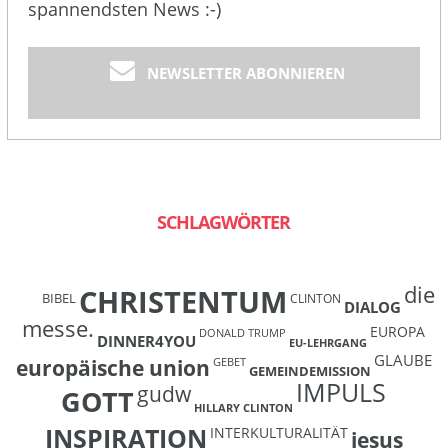
spannendsten News :-)
NEWSLETTER ABONNIEREN
SCHLAGWÖRTER
die
CHRISTENTUM
BIBEL
CLINTON
DIALOG
messe.
EUROPA
DONALD TRUMP
DINNER4YOU
EU-LEHRGANG
GLAUBE
europäische union
GEBET
GEMEINDEMISSION
IMPULS
gudw
GOTT
HILLARY CLINTON
INSPIRATION
INTERKULTURALITÄT
jesus