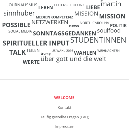
martin
JOURNALISMUS
LEITERSCHULUNG
LIEBE
LEBEN
sinnhuber
MISSION
MISSION
MEDIENKOMPETENZ
NETZWERKEN
NORTH CAROLINA
POSSIBLE
POLITIK
news
soulfood
SOCIAL MEDIA
SONNTAGSGEDANKEN
STUDENTINNEN
SPIRITUELLER INPUT
TEILEN
TALK
US WAHL 2016
WEIHNACHTEN
WAHLEN
trump
über gott und die welt
WERTE
WELCOME
Kontakt
Häufig gestellte Fragen (FAQ)
Impressum