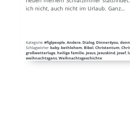
neben meinem Schlafzimmer stattfindet. 
ich nicht, auch nicht im Urlaub. Ganz…
Kategorie:
#figlpeople
,
Andere
,
Dialog
,
Dinner4you
,
donn
Schlagwörter:
baby
,
bethlehem
,
Bibel
,
Christentum
,
Chri
großwetterlage
,
heilige familie
,
Jesus
,
jesuskind
,
josef
,
l
weihnachtsgans
,
Weihnachtsgeschichte