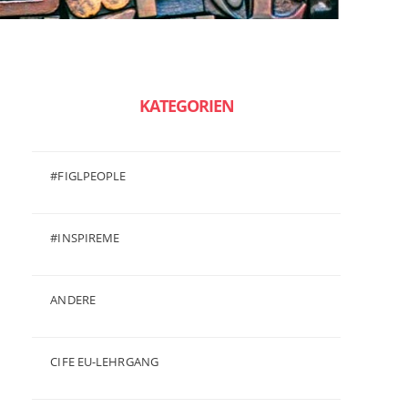
KATEGORIEN
#FIGLPEOPLE
(6)
#INSPIREME
(7)
ANDERE
(50)
CIFE EU-LEHRGANG
(2)