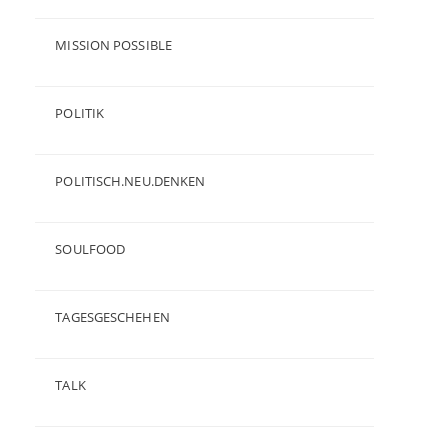
(23)
MISSION POSSIBLE
(9)
POLITIK
(47)
POLITISCH.NEU.DENKEN
(5)
SOULFOOD
(25)
TAGESGESCHEHEN
(8)
TALK
(3)