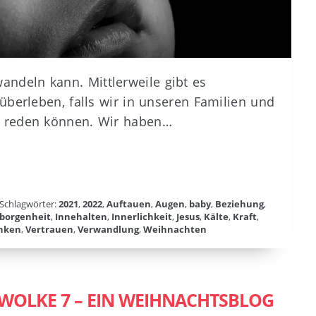
deln kann. Mittlerweile gibt es
überleben, falls wir in unseren Familien und
r reden können. Wir haben…
Schlagwörter:
2021
,
2022
,
Auftauen
,
Augen
,
baby
,
Beziehung
,
borgenheit
,
Innehalten
,
Innerlichkeit
,
Jesus
,
Kälte
,
Kraft
,
enken
,
Vertrauen
,
Verwandlung
,
Weihnachten
WOLKE 7 – EIN WEIHNACHTSBLOG