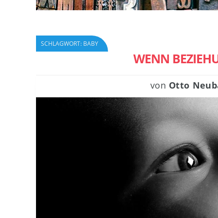
SCHLAGWORT:
BABY
WENN BEZIEHU
von
Otto Neub