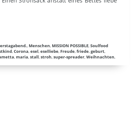
Einen Strohsack anstatt eines Bettes liebe
erstagabend.
,
Menschen
,
MISSION POSSIBLE
,
Soulfood
stkind
,
Corona
,
esel
,
eselliebe
,
Freude
,
friede
,
geburt
,
ametta
,
maria
,
stall
,
stroh
,
super-spreader
,
Weihnachten
,