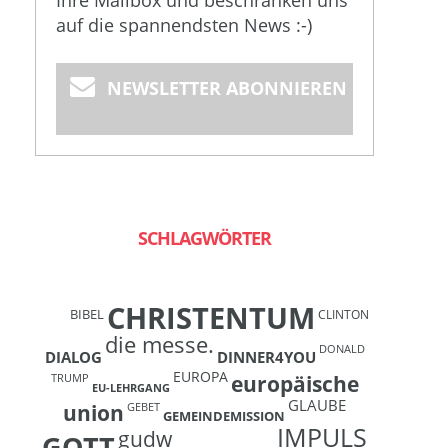
Ihre Mailbox und beschränken uns
auf die spannendsten News :-)
NEWSLETTER ABONNIEREN
SCHLAGWÖRTER
CHRISTENTUM
BIBEL
CLINTON
die messe.
DONALD
DIALOG
DINNER4YOU
EUROPA
europäische
TRUMP
EU-LEHRGANG
GLAUBE
union
GEBET
GEMEINDEMISSION
IMPULS
gudw
GOTT