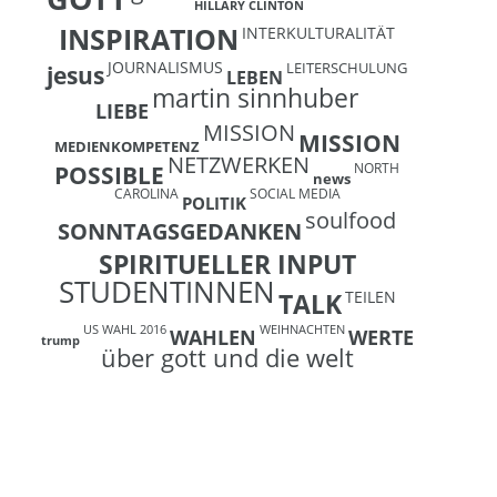
HILLARY CLINTON
INSPIRATION
INTERKULTURALITÄT
JOURNALISMUS
LEITERSCHULUNG
jesus
LEBEN
martin sinnhuber
LIEBE
MISSION
MISSION
MEDIENKOMPETENZ
NETZWERKEN
NORTH
POSSIBLE
news
CAROLINA
SOCIAL MEDIA
POLITIK
soulfood
SONNTAGSGEDANKEN
SPIRITUELLER INPUT
STUDENTINNEN
TEILEN
TALK
US WAHL 2016
WEIHNACHTEN
WAHLEN
WERTE
trump
über gott und die welt