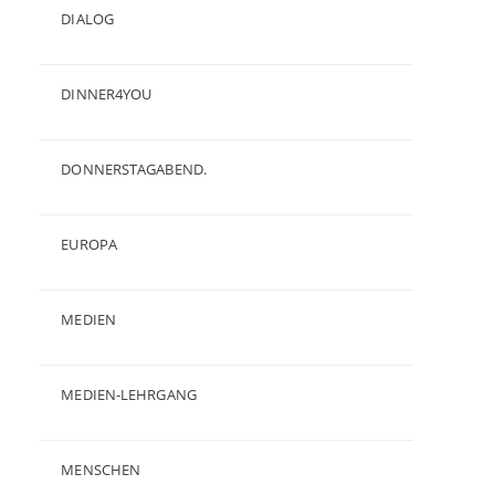
DIALOG
(24)
DINNER4YOU
(1)
DONNERSTAGABEND.
(1)
EUROPA
(28)
MEDIEN
(35)
MEDIEN-LEHRGANG
(19)
MENSCHEN