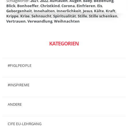
Schlagwörter:
2021
,
2022
,
Auftauen
,
Augen
,
baby
,
Beziehung
,
Blick
,
Bonhoeffer
,
Christkind
,
Corona
,
Einfrieren
,
Eis
,
Geborgenheit
,
Innehalten
,
Innerlichkeit
,
Jesus
,
Kälte
,
Kraft
,
Krippe
,
Krise
,
Sehnsucht
,
Spiritualität
,
Stille
,
Stille schenken
,
Vertrauen
,
Verwandlung
,
Weihnachten
KATEGORIEN
#FIGLPEOPLE
(6)
#INSPIREME
(7)
ANDERE
(50)
CIFE EU-LEHRGANG