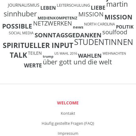
martin
JOURNALISMUS
LEITERSCHULUNG
LIEBE
LEBEN
sinnhuber
MISSION
MISSION
MEDIENKOMPETENZ
NETZWERKEN
NORTH CAROLINA
POSSIBLE
POLITIK
news
soulfood
SOCIAL MEDIA
SONNTAGSGEDANKEN
STUDENTINNEN
SPIRITUELLER INPUT
TEILEN
TALK
US WAHL 2016
WEIHNACHTEN
WAHLEN
trump
über gott und die welt
WERTE
WELCOME
Kontakt
Häufig gestellte Fragen (FAQ)
Impressum