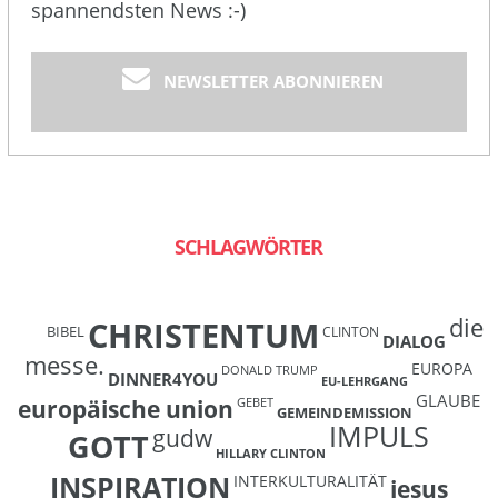
spannendsten News :-)
NEWSLETTER ABONNIEREN
SCHLAGWÖRTER
die
CHRISTENTUM
BIBEL
CLINTON
DIALOG
messe.
EUROPA
DONALD TRUMP
DINNER4YOU
EU-LEHRGANG
GLAUBE
europäische union
GEBET
GEMEINDEMISSION
IMPULS
gudw
GOTT
HILLARY CLINTON
INSPIRATION
INTERKULTURALITÄT
jesus