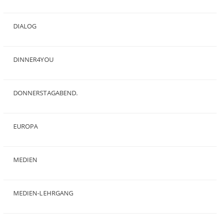
(2)
DIALOG
(24)
DINNER4YOU
(1)
DONNERSTAGABEND.
(1)
EUROPA
(28)
MEDIEN
(35)
MEDIEN-LEHRGANG
(19)