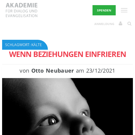
Skip
to
Toggle
SPENDEN
content
ANMELDUNG
SCHLAGWORT:
KÄLTE
WENN BEZIEHUNGEN EINFRIEREN
von
Otto Neubauer
am
23/12/2021