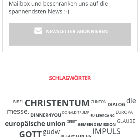
Mailbox und beschränken uns auf die
spannendsten News :-)
NEWSLETTER ABONNIEREN
SCHLAGWÖRTER
die
CHRISTENTUM
BIBEL
CLINTON
DIALOG
messe.
EUROPA
DONALD TRUMP
DINNER4YOU
EU-LEHRGANG
GLAUBE
europäische union
GEBET
GEMEINDEMISSION
IMPULS
gudw
GOTT
HILLARY CLINTON