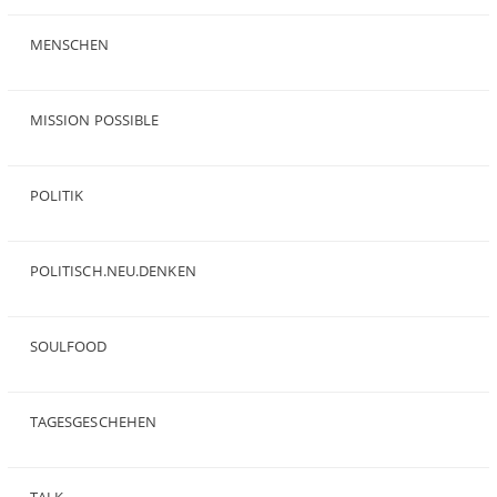
(19)
MENSCHEN
(23)
MISSION POSSIBLE
(9)
POLITIK
(47)
POLITISCH.NEU.DENKEN
(5)
SOULFOOD
(25)
TAGESGESCHEHEN
(8)