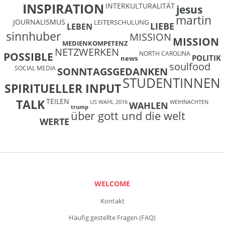
INSPIRATION
INTERKULTURALITÄT
jesus
martin
JOURNALISMUS
LEITERSCHULUNG
LIEBE
LEBEN
sinnhuber
MISSION
MISSION
MEDIENKOMPETENZ
NETZWERKEN
NORTH CAROLINA
POSSIBLE
POLITIK
news
soulfood
SOCIAL MEDIA
SONNTAGSGEDANKEN
STUDENTINNEN
SPIRITUELLER INPUT
TEILEN
TALK
US WAHL 2016
WEIHNACHTEN
WAHLEN
trump
über gott und die welt
WERTE
WELCOME
Kontakt
Häufig gestellte Fragen (FAQ)