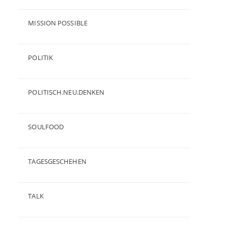
(23)
MISSION POSSIBLE
(9)
POLITIK
(47)
POLITISCH.NEU.DENKEN
(5)
SOULFOOD
(25)
TAGESGESCHEHEN
(8)
TALK
(3)