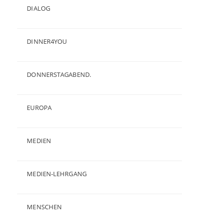
DIALOG
(24)
DINNER4YOU
(1)
DONNERSTAGABEND.
(1)
EUROPA
(28)
MEDIEN
(35)
MEDIEN-LEHRGANG
(19)
MENSCHEN