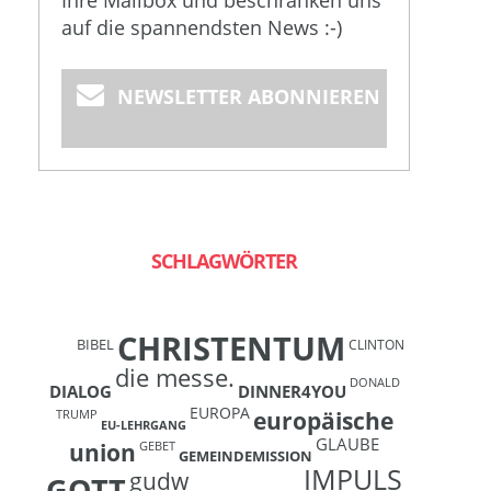
Ihre Mailbox und beschränken uns
auf die spannendsten News :-)
NEWSLETTER ABONNIEREN
SCHLAGWÖRTER
CHRISTENTUM
BIBEL
CLINTON
die messe.
DONALD
DIALOG
DINNER4YOU
EUROPA
europäische
TRUMP
EU-LEHRGANG
GLAUBE
union
GEBET
GEMEINDEMISSION
IMPULS
gudw
GOTT