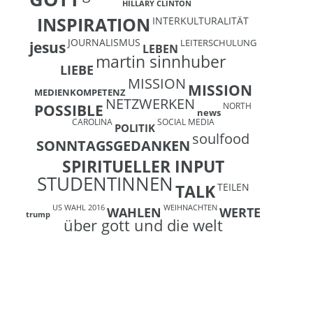
HILLARY CLINTON
INSPIRATION
INTERKULTURALITÄT
JOURNALISMUS
LEITERSCHULUNG
jesus
LEBEN
martin sinnhuber
LIEBE
MISSION
MISSION
MEDIENKOMPETENZ
NETZWERKEN
NORTH
POSSIBLE
news
CAROLINA
SOCIAL MEDIA
POLITIK
soulfood
SONNTAGSGEDANKEN
SPIRITUELLER INPUT
STUDENTINNEN
TEILEN
TALK
US WAHL 2016
WEIHNACHTEN
WAHLEN
WERTE
trump
über gott und die welt