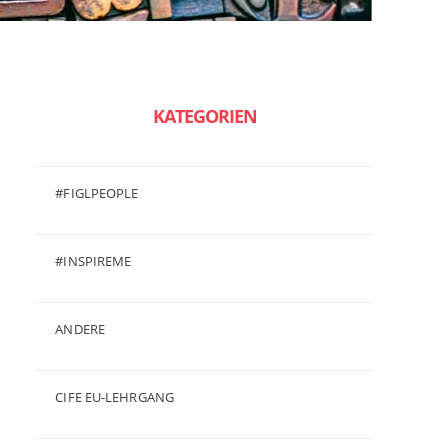
KATEGORIEN
#FIGLPEOPLE
(6)
#INSPIREME
(7)
ANDERE
(50)
CIFE EU-LEHRGANG
(2)