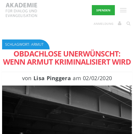
Skip
to
Toggle
SPENDEN
content
ANMELDUNG
SCHLAGWORT:
ARMUT
OBDACHLOSE UNERWÜNSCHT:
WENN ARMUT KRIMINALISIERT WIRD
von
Lisa Pinggera
am
02/02/2020