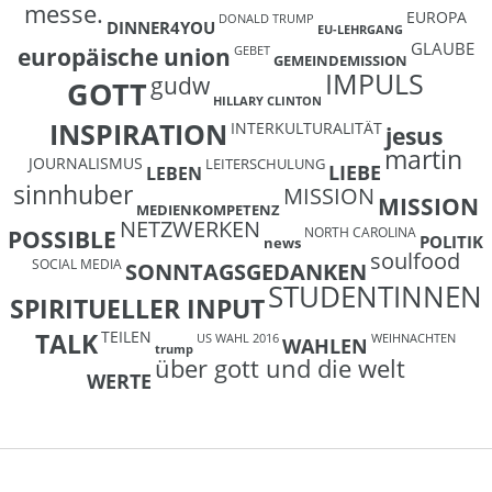
messe.
EUROPA
DONALD TRUMP
DINNER4YOU
EU-LEHRGANG
GLAUBE
europäische union
GEBET
GEMEINDEMISSION
IMPULS
gudw
GOTT
HILLARY CLINTON
INSPIRATION
INTERKULTURALITÄT
jesus
martin
JOURNALISMUS
LEITERSCHULUNG
LIEBE
LEBEN
sinnhuber
MISSION
MISSION
MEDIENKOMPETENZ
NETZWERKEN
NORTH CAROLINA
POSSIBLE
POLITIK
news
soulfood
SOCIAL MEDIA
SONNTAGSGEDANKEN
STUDENTINNEN
SPIRITUELLER INPUT
TEILEN
TALK
US WAHL 2016
WEIHNACHTEN
WAHLEN
trump
über gott und die welt
WERTE