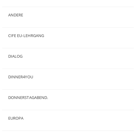
(7)
ANDERE
(50)
CIFE EU-LEHRGANG
(2)
DIALOG
(24)
DINNER4YOU
(1)
DONNERSTAGABEND.
(1)
EUROPA
(28)