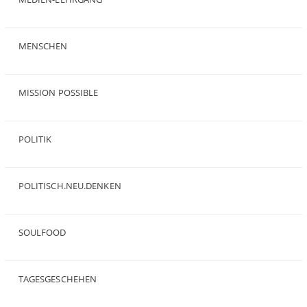
(19)
MENSCHEN
(23)
MISSION POSSIBLE
(9)
POLITIK
(47)
POLITISCH.NEU.DENKEN
(5)
SOULFOOD
(25)
TAGESGESCHEHEN
(8)