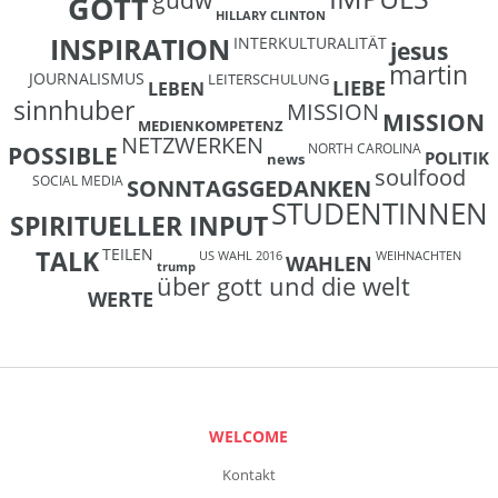
GOTT
HILLARY CLINTON
INSPIRATION
INTERKULTURALITÄT
jesus
martin
JOURNALISMUS
LEITERSCHULUNG
LIEBE
LEBEN
sinnhuber
MISSION
MISSION
MEDIENKOMPETENZ
NETZWERKEN
NORTH CAROLINA
POSSIBLE
POLITIK
news
soulfood
SOCIAL MEDIA
SONNTAGSGEDANKEN
STUDENTINNEN
SPIRITUELLER INPUT
TEILEN
TALK
US WAHL 2016
WEIHNACHTEN
WAHLEN
trump
über gott und die welt
WERTE
WELCOME
Kontakt