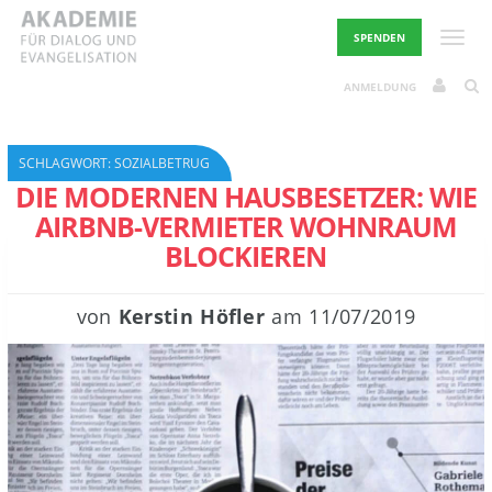
Skip
to
Toggle
SPENDEN
content
ANMELDUNG
SCHLAGWORT:
SOZIALBETRUG
DIE MODERNEN HAUSBESETZER: WIE
AIRBNB-VERMIETER WOHNRAUM
BLOCKIEREN
von
Kerstin Höfler
am
11/07/2019