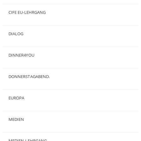
(50)
CIFE EU-LEHRGANG
(2)
DIALOG
(24)
DINNER4YOU
(1)
DONNERSTAGABEND.
(1)
EUROPA
(28)
MEDIEN
(35)
MEDIEN-LEHRGANG