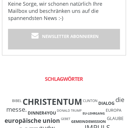
Keine Sorge, wir schonen natürlich Ihre
Mailbox und beschränken uns auf die
spannendsten News :-)
NEWSLETTER ABONNIEREN
SCHLAGWÖRTER
die
CHRISTENTUM
BIBEL
CLINTON
DIALOG
messe.
EUROPA
DONALD TRUMP
DINNER4YOU
EU-LEHRGANG
GLAUBE
europäische union
GEBET
GEMEINDEMISSION
IMPULS
gudw