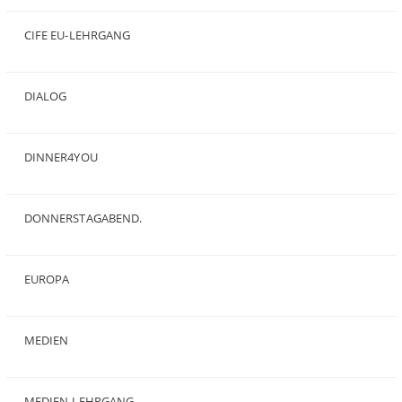
(50)
CIFE EU-LEHRGANG
(2)
DIALOG
(24)
DINNER4YOU
(1)
DONNERSTAGABEND.
(1)
EUROPA
(28)
MEDIEN
(35)
MEDIEN-LEHRGANG