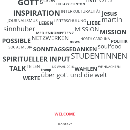
GOTT
HILLARY CLINTON
INSPIRATION
INTERKULTURALITÄT
jesus
martin
JOURNALISMUS
LEITERSCHULUNG
LIEBE
LEBEN
sinnhuber
MISSION
MISSION
MEDIENKOMPETENZ
NETZWERKEN
NORTH CAROLINA
POSSIBLE
POLITIK
news
soulfood
SOCIAL MEDIA
SONNTAGSGEDANKEN
STUDENTINNEN
SPIRITUELLER INPUT
TEILEN
TALK
US WAHL 2016
WEIHNACHTEN
WAHLEN
trump
über gott und die welt
WERTE
WELCOME
Kontakt