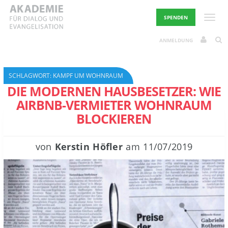
Skip
to
Toggle
SPENDEN
content
ANMELDUNG
SCHLAGWORT:
KAMPF UM WOHNRAUM
DIE MODERNEN HAUSBESETZER: WIE
AIRBNB-VERMIETER WOHNRAUM
BLOCKIEREN
von
Kerstin Höfler
am
11/07/2019