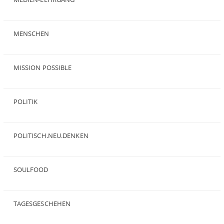
(19)
MENSCHEN
(23)
MISSION POSSIBLE
(9)
POLITIK
(47)
POLITISCH.NEU.DENKEN
(5)
SOULFOOD
(25)
TAGESGESCHEHEN
(8)