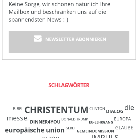
Keine Sorge, wir schonen natürlich Ihre
Mailbox und beschränken uns auf die
spannendsten News :-)
NEWSLETTER ABONNIEREN
SCHLAGWÖRTER
die
CHRISTENTUM
BIBEL
CLINTON
DIALOG
messe.
EUROPA
DONALD TRUMP
DINNER4YOU
EU-LEHRGANG
GLAUBE
europäische union
GEBET
GEMEINDEMISSION
IMPULS
gudw