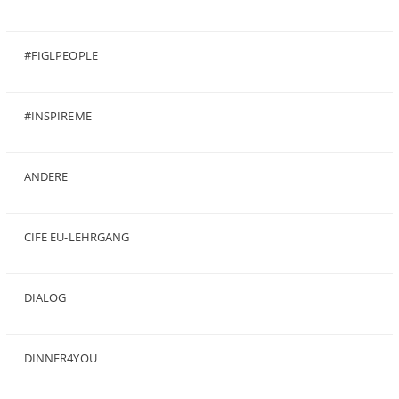
#FIGLPEOPLE
(6)
#INSPIREME
(7)
ANDERE
(50)
CIFE EU-LEHRGANG
(2)
DIALOG
(24)
DINNER4YOU
(1)