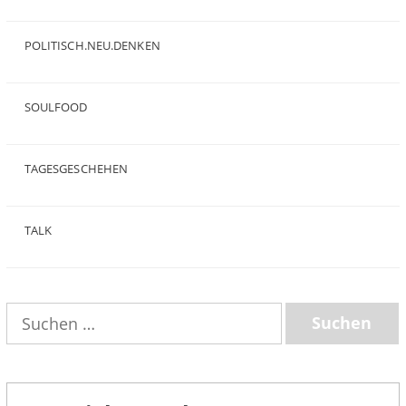
(47)
POLITISCH.NEU.DENKEN
(5)
SOULFOOD
(25)
TAGESGESCHEHEN
(8)
TALK
(3)
Suchen
nach: