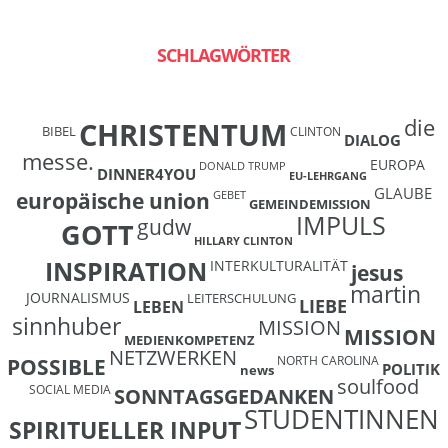
SCHLAGWÖRTER
die
CHRISTENTUM
BIBEL
CLINTON
DIALOG
messe.
EUROPA
DONALD TRUMP
DINNER4YOU
EU-LEHRGANG
GLAUBE
europäische union
GEBET
GEMEINDEMISSION
IMPULS
gudw
GOTT
HILLARY CLINTON
INSPIRATION
INTERKULTURALITÄT
jesus
martin
JOURNALISMUS
LEITERSCHULUNG
LIEBE
LEBEN
sinnhuber
MISSION
MISSION
MEDIENKOMPETENZ
NETZWERKEN
NORTH CAROLINA
POSSIBLE
POLITIK
news
soulfood
SOCIAL MEDIA
SONNTAGSGEDANKEN
STUDENTINNEN
SPIRITUELLER INPUT