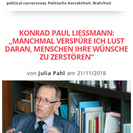
political correctness
,
Politische Korrektheit
,
Wahrheit
KONRAD PAUL LIESSMANN:
„MANCHMAL VERSPÜRE ICH LUST
DARAN, MENSCHEN IHRE WÜNSCHE
ZU ZERSTÖREN“
von
Julia Pahl
am
21/11/2018