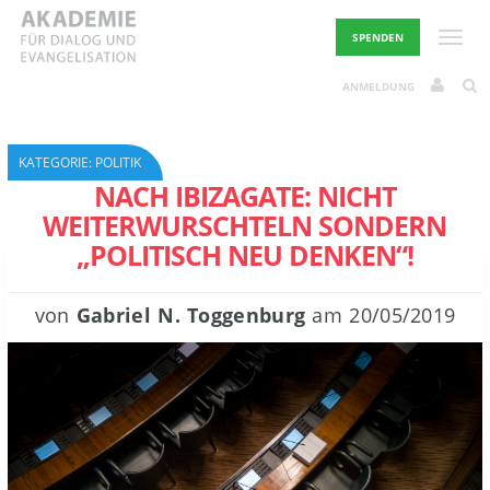
Skip
to
Toggle
SPENDEN
content
ANMELDUNG
KATEGORIE:
POLITIK
NACH IBIZAGATE: NICHT
WEITERWURSCHTELN SONDERN
„POLITISCH NEU DENKEN“!
von
Gabriel N. Toggenburg
am
20/05/2019