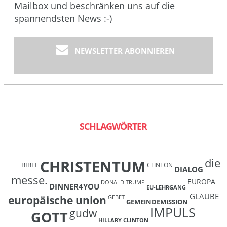
Mailbox und beschränken uns auf die
spannendsten News :-)
NEWSLETTER ABONNIEREN
SCHLAGWÖRTER
die
CHRISTENTUM
BIBEL
CLINTON
DIALOG
messe.
EUROPA
DONALD TRUMP
DINNER4YOU
EU-LEHRGANG
GLAUBE
europäische union
GEBET
GEMEINDEMISSION
IMPULS
gudw
GOTT
HILLARY CLINTON