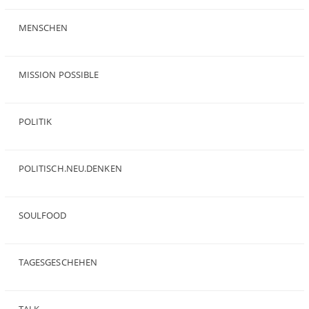
(19)
MENSCHEN
(23)
MISSION POSSIBLE
(9)
POLITIK
(47)
POLITISCH.NEU.DENKEN
(5)
SOULFOOD
(25)
TAGESGESCHEHEN
(8)