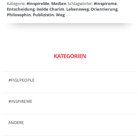
Kategorie:
#inspireMe
,
Medien
Schlagwörter:
#inspireme
,
Entscheidung
,
Isolde Charim
,
Lebensweg
,
Orientierung
,
Philosophin
,
Publizistin
,
Weg
KATEGORIEN
#FIGLPEOPLE
(6)
#INSPIREME
(7)
ANDERE
(50)