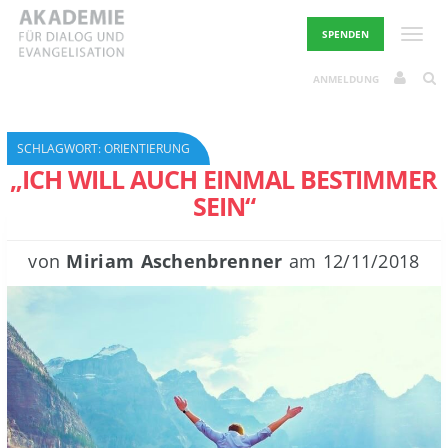
Skip
to
Toggle
SPENDEN
content
ANMELDUNG
SCHLAGWORT:
ORIENTIERUNG
„ICH WILL AUCH EINMAL BESTIMMER
SEIN“
von
Miriam Aschenbrenner
am
12/11/2018