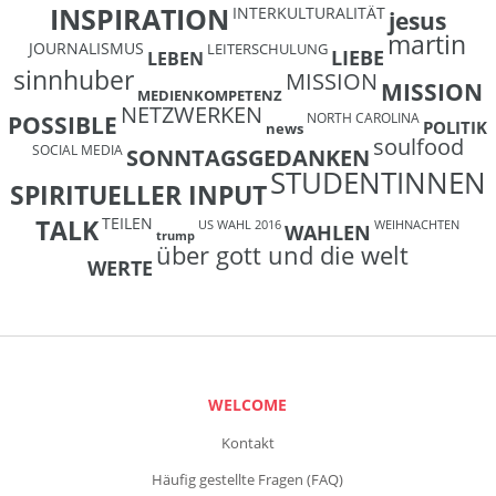
INSPIRATION
INTERKULTURALITÄT
jesus
martin
JOURNALISMUS
LEITERSCHULUNG
LIEBE
LEBEN
sinnhuber
MISSION
MISSION
MEDIENKOMPETENZ
NETZWERKEN
NORTH CAROLINA
POSSIBLE
POLITIK
news
soulfood
SOCIAL MEDIA
SONNTAGSGEDANKEN
STUDENTINNEN
SPIRITUELLER INPUT
TEILEN
TALK
US WAHL 2016
WEIHNACHTEN
WAHLEN
trump
über gott und die welt
WERTE
WELCOME
Kontakt
Häufig gestellte Fragen (FAQ)