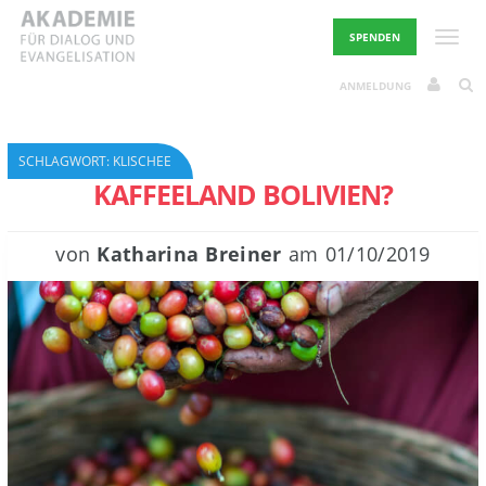
Skip
to
Toggle
SPENDEN
content
ANMELDUNG
SCHLAGWORT:
KLISCHEE
KAFFEELAND BOLIVIEN?
von
Katharina Breiner
am
01/10/2019