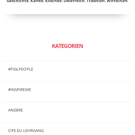
Geschichte
,
Kaffee
,
Klischee
,
Österreich
,
Tradition
,
Wirtschaft
KATEGORIEN
#FIGLPEOPLE
(6)
#INSPIREME
(7)
ANDERE
(50)
CIFE EU-LEHRGANG