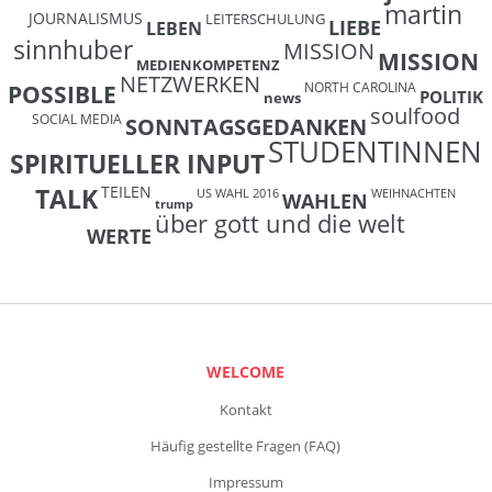
martin
JOURNALISMUS
LEITERSCHULUNG
LIEBE
LEBEN
sinnhuber
MISSION
MISSION
MEDIENKOMPETENZ
NETZWERKEN
NORTH CAROLINA
POSSIBLE
POLITIK
news
soulfood
SOCIAL MEDIA
SONNTAGSGEDANKEN
STUDENTINNEN
SPIRITUELLER INPUT
TEILEN
TALK
US WAHL 2016
WEIHNACHTEN
WAHLEN
trump
über gott und die welt
WERTE
WELCOME
Kontakt
Häufig gestellte Fragen (FAQ)
Impressum