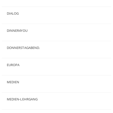
(2)
DIALOG
(24)
DINNER4YOU
(1)
DONNERSTAGABEND.
(1)
EUROPA
(28)
MEDIEN
(35)
MEDIEN-LEHRGANG
(19)