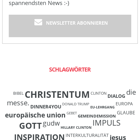
spannendsten News :-)
NEWSLETTER ABONNIEREN
SCHLAGWÖRTER
die
CHRISTENTUM
BIBEL
CLINTON
DIALOG
messe.
EUROPA
DONALD TRUMP
DINNER4YOU
EU-LEHRGANG
GLAUBE
europäische union
GEBET
GEMEINDEMISSION
IMPULS
gudw
GOTT
HILLARY CLINTON
INSPIRATION
INTERKULTURALITÄT
jesus