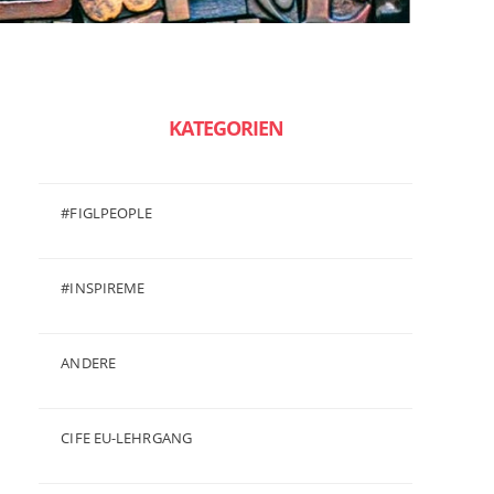
KATEGORIEN
#FIGLPEOPLE
(6)
#INSPIREME
(7)
ANDERE
(50)
CIFE EU-LEHRGANG
(2)