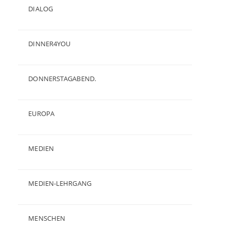
DIALOG
(24)
DINNER4YOU
(1)
DONNERSTAGABEND.
(1)
EUROPA
(28)
MEDIEN
(35)
MEDIEN-LEHRGANG
(19)
MENSCHEN