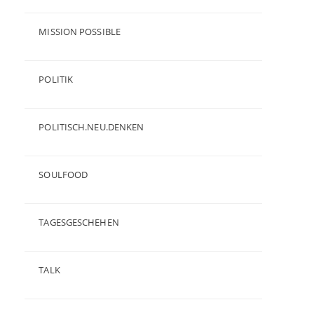
(23)
MISSION POSSIBLE
(9)
POLITIK
(47)
POLITISCH.NEU.DENKEN
(5)
SOULFOOD
(25)
TAGESGESCHEHEN
(8)
TALK
(3)