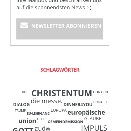
Ihre Mailbox und beschränken uns
auf die spannendsten News :-)
NEWSLETTER ABONNIEREN
SCHLAGWÖRTER
CHRISTENTUM
BIBEL
CLINTON
die messe.
DONALD
DIALOG
DINNER4YOU
EUROPA
europäische
TRUMP
EU-LEHRGANG
GLAUBE
union
GEBET
GEMEINDEMISSION
IMPULS
gudw
GOTT