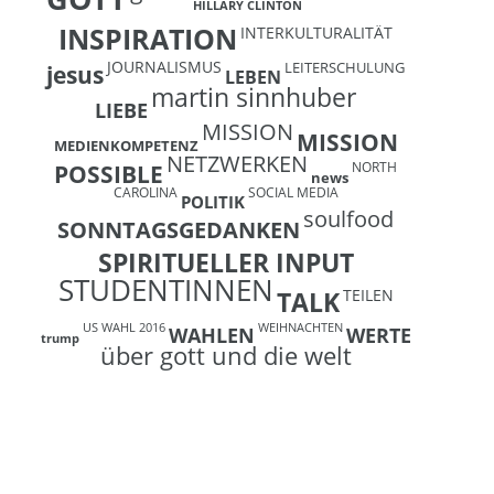
HILLARY CLINTON
INSPIRATION
INTERKULTURALITÄT
JOURNALISMUS
LEITERSCHULUNG
jesus
LEBEN
martin sinnhuber
LIEBE
MISSION
MISSION
MEDIENKOMPETENZ
NETZWERKEN
NORTH
POSSIBLE
news
CAROLINA
SOCIAL MEDIA
POLITIK
soulfood
SONNTAGSGEDANKEN
SPIRITUELLER INPUT
STUDENTINNEN
TEILEN
TALK
US WAHL 2016
WEIHNACHTEN
WAHLEN
WERTE
trump
über gott und die welt