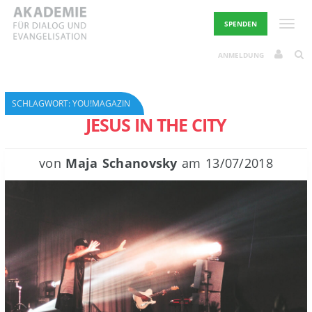
Skip
to
Toggle
SPENDEN
content
ANMELDUNG
SCHLAGWORT:
YOU!MAGAZIN
JESUS IN THE CITY
von
Maja Schanovsky
am
13/07/2018