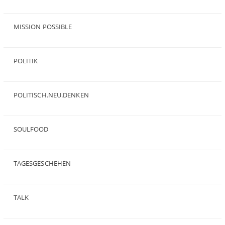
(23)
MISSION POSSIBLE
(9)
POLITIK
(47)
POLITISCH.NEU.DENKEN
(5)
SOULFOOD
(25)
TAGESGESCHEHEN
(8)
TALK
(3)