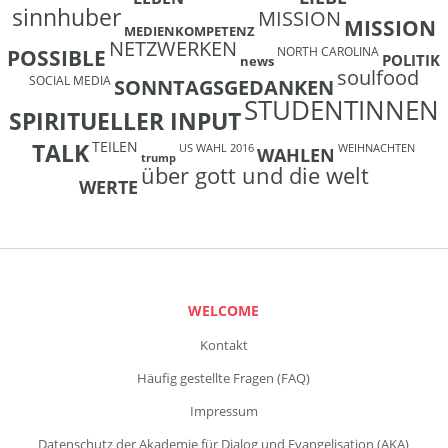
sinnhuber
MISSION
MISSION
MEDIENKOMPETENZ
NETZWERKEN
NORTH CAROLINA
POSSIBLE
POLITIK
news
soulfood
SOCIAL MEDIA
SONNTAGSGEDANKEN
STUDENTINNEN
SPIRITUELLER INPUT
TEILEN
TALK
US WAHL 2016
WEIHNACHTEN
WAHLEN
trump
über gott und die welt
WERTE
WELCOME
Kontakt
Häufig gestellte Fragen (FAQ)
Impressum
Datenschutz der Akademie für Dialog und Evangelisation (AKA)