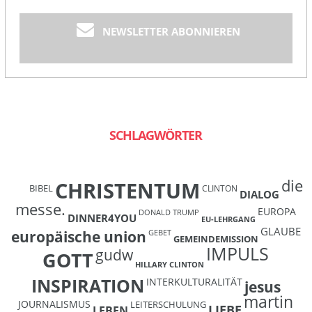
NEWSLETTER ABONNIEREN
SCHLAGWÖRTER
die
CHRISTENTUM
BIBEL
CLINTON
DIALOG
messe.
EUROPA
DONALD TRUMP
DINNER4YOU
EU-LEHRGANG
GLAUBE
europäische union
GEBET
GEMEINDEMISSION
IMPULS
gudw
GOTT
HILLARY CLINTON
INSPIRATION
INTERKULTURALITÄT
jesus
martin
JOURNALISMUS
LEITERSCHULUNG
LIEBE
LEBEN