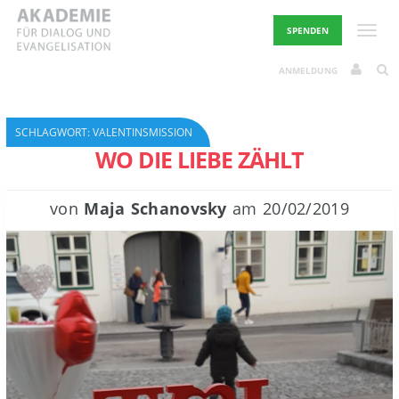
Skip
to
Toggle
SPENDEN
content
ANMELDUNG
SCHLAGWORT:
VALENTINSMISSION
WO DIE LIEBE ZÄHLT
von
Maja Schanovsky
am
20/02/2019