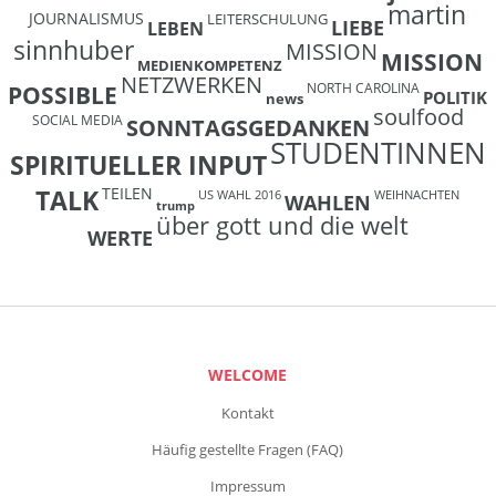
martin
JOURNALISMUS
LEITERSCHULUNG
LIEBE
LEBEN
sinnhuber
MISSION
MISSION
MEDIENKOMPETENZ
NETZWERKEN
NORTH CAROLINA
POSSIBLE
POLITIK
news
soulfood
SOCIAL MEDIA
SONNTAGSGEDANKEN
STUDENTINNEN
SPIRITUELLER INPUT
TEILEN
TALK
US WAHL 2016
WEIHNACHTEN
WAHLEN
trump
über gott und die welt
WERTE
WELCOME
Kontakt
Häufig gestellte Fragen (FAQ)
Impressum