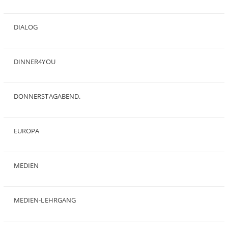
(2)
DIALOG
(24)
DINNER4YOU
(1)
DONNERSTAGABEND.
(1)
EUROPA
(28)
MEDIEN
(35)
MEDIEN-LEHRGANG
(19)