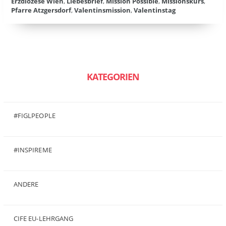
Erzdiözese Wien
,
Liebesbrief
,
Mission Possible
,
Missionskurs
,
Pfarre Atzgersdorf
,
Valentinsmission
,
Valentinstag
KATEGORIEN
#FIGLPEOPLE
(6)
#INSPIREME
(7)
ANDERE
(50)
CIFE EU-LEHRGANG