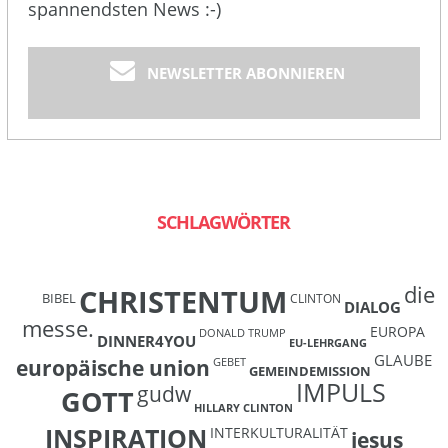
spannendsten News :-)
NEWSLETTER ABONNIEREN
SCHLAGWÖRTER
die
CHRISTENTUM
BIBEL
CLINTON
DIALOG
messe.
EUROPA
DONALD TRUMP
DINNER4YOU
EU-LEHRGANG
GLAUBE
europäische union
GEBET
GEMEINDEMISSION
IMPULS
gudw
GOTT
HILLARY CLINTON
INSPIRATION
INTERKULTURALITÄT
jesus