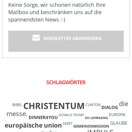
Keine Sorge, wir schonen natürlich Ihre
Mailbox und beschränken uns auf die
spannendsten News :-)
NEWSLETTER ABONNIEREN
SCHLAGWÖRTER
die
CHRISTENTUM
BIBEL
CLINTON
DIALOG
messe.
EUROPA
DONALD TRUMP
DINNER4YOU
EU-LEHRGANG
GLAUBE
europäische union
GEBET
GEMEINDEMISSION