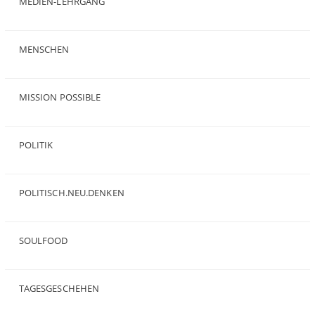
MEDIEN-LEHRGANG
(19)
MENSCHEN
(23)
MISSION POSSIBLE
(9)
POLITIK
(47)
POLITISCH.NEU.DENKEN
(5)
SOULFOOD
(25)
TAGESGESCHEHEN
(8)