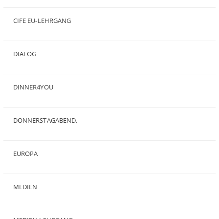
(50)
CIFE EU-LEHRGANG
(2)
DIALOG
(24)
DINNER4YOU
(1)
DONNERSTAGABEND.
(1)
EUROPA
(28)
MEDIEN
(35)