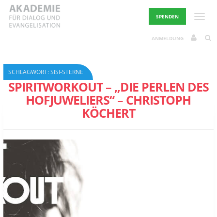
Skip
to
Toggle
SPENDEN
content
ANMELDUNG
SCHLAGWORT:
SISI-STERNE
SPIRITWORKOUT – „DIE PERLEN DES
HOFJUWELIERS“ – CHRISTOPH
KÖCHERT