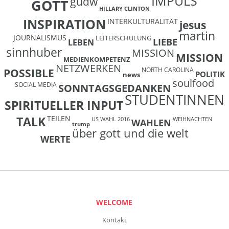
IMPULS
gudw
GOTT
HILLARY CLINTON
INSPIRATION
INTERKULTURALITÄT
jesus
martin
JOURNALISMUS
LEITERSCHULUNG
LIEBE
LEBEN
sinnhuber
MISSION
MISSION
MEDIENKOMPETENZ
NETZWERKEN
NORTH CAROLINA
POSSIBLE
POLITIK
news
soulfood
SOCIAL MEDIA
SONNTAGSGEDANKEN
STUDENTINNEN
SPIRITUELLER INPUT
TEILEN
TALK
US WAHL 2016
WEIHNACHTEN
WAHLEN
trump
über gott und die welt
WERTE
WELCOME
Kontakt