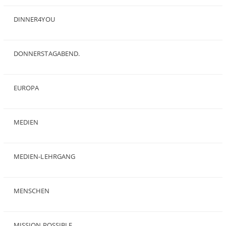
(24)
DINNER4YOU
(1)
DONNERSTAGABEND.
(1)
EUROPA
(28)
MEDIEN
(35)
MEDIEN-LEHRGANG
(19)
MENSCHEN
(23)
MISSION POSSIBLE