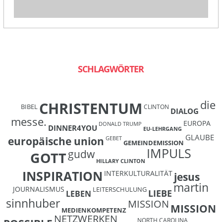
SCHLAGWÖRTER
die
CHRISTENTUM
BIBEL
CLINTON
DIALOG
messe.
EUROPA
DONALD TRUMP
DINNER4YOU
EU-LEHRGANG
GLAUBE
europäische union
GEBET
GEMEINDEMISSION
IMPULS
gudw
GOTT
HILLARY CLINTON
INSPIRATION
INTERKULTURALITÄT
jesus
martin
JOURNALISMUS
LEITERSCHULUNG
LIEBE
LEBEN
sinnhuber
MISSION
MISSION
MEDIENKOMPETENZ
NETZWERKEN
NORTH CAROLINA