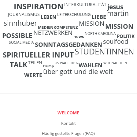
INSPIRATION
INTERKULTURALITÄT
jesus
martin
JOURNALISMUS
LEITERSCHULUNG
LIEBE
LEBEN
sinnhuber
MISSION
MISSION
MEDIENKOMPETENZ
NETZWERKEN
NORTH CAROLINA
POSSIBLE
POLITIK
news
soulfood
SOCIAL MEDIA
SONNTAGSGEDANKEN
STUDENTINNEN
SPIRITUELLER INPUT
TEILEN
TALK
US WAHL 2016
WEIHNACHTEN
WAHLEN
trump
über gott und die welt
WERTE
WELCOME
Kontakt
Häufig gestellte Fragen (FAQ)