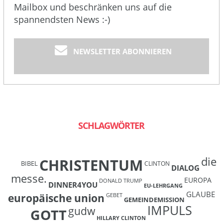
Mailbox und beschränken uns auf die
spannendsten News :-)
NEWSLETTER ABONNIEREN
SCHLAGWÖRTER
die
CHRISTENTUM
BIBEL
CLINTON
DIALOG
messe.
EUROPA
DONALD TRUMP
DINNER4YOU
EU-LEHRGANG
GLAUBE
europäische union
GEBET
GEMEINDEMISSION
IMPULS
gudw
GOTT
HILLARY CLINTON