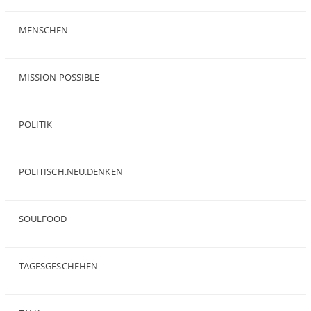
(19)
MENSCHEN
(23)
MISSION POSSIBLE
(9)
POLITIK
(47)
POLITISCH.NEU.DENKEN
(5)
SOULFOOD
(25)
TAGESGESCHEHEN
(8)