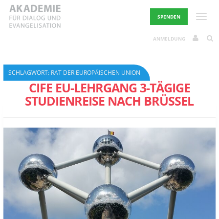
Skip
to
Toggle
SPENDEN
content
ANMELDUNG
SCHLAGWORT:
RAT DER EUROPÄISCHEN UNION
CIFE EU-LEHRGANG 3-TÄGIGE
STUDIENREISE NACH BRÜSSEL