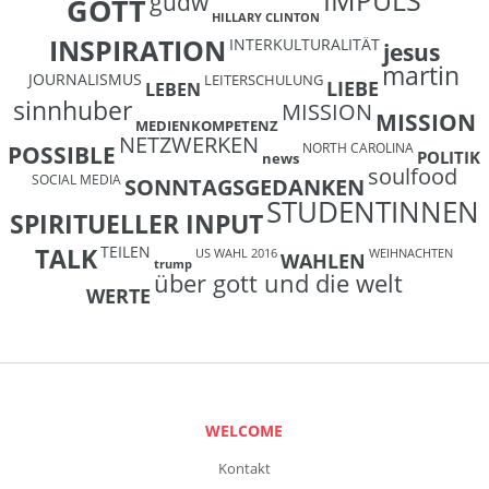
gudw
GOTT
HILLARY CLINTON
INSPIRATION
INTERKULTURALITÄT
jesus
martin
JOURNALISMUS
LEITERSCHULUNG
LIEBE
LEBEN
sinnhuber
MISSION
MISSION
MEDIENKOMPETENZ
NETZWERKEN
NORTH CAROLINA
POSSIBLE
POLITIK
news
soulfood
SOCIAL MEDIA
SONNTAGSGEDANKEN
STUDENTINNEN
SPIRITUELLER INPUT
TEILEN
TALK
US WAHL 2016
WEIHNACHTEN
WAHLEN
trump
über gott und die welt
WERTE
WELCOME
Kontakt