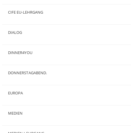
(50)
CIFE EU-LEHRGANG
(2)
DIALOG
(24)
DINNER4YOU
(1)
DONNERSTAGABEND.
(1)
EUROPA
(28)
MEDIEN
(35)