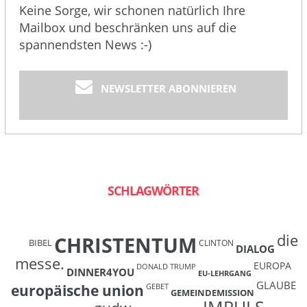
Keine Sorge, wir schonen natürlich Ihre
Mailbox und beschränken uns auf die
spannendsten News :-)
NEWSLETTER ABONNIEREN
SCHLAGWÖRTER
die
CHRISTENTUM
BIBEL
CLINTON
DIALOG
messe.
EUROPA
DONALD TRUMP
DINNER4YOU
EU-LEHRGANG
GLAUBE
europäische union
GEBET
GEMEINDEMISSION
IMPULS