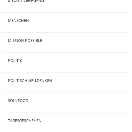
MEDIEN-LEHRGANG
(19)
MENSCHEN
(23)
MISSION POSSIBLE
(9)
POLITIK
(47)
POLITISCH.NEU.DENKEN
(5)
SOULFOOD
(25)
TAGESGESCHEHEN
(8)