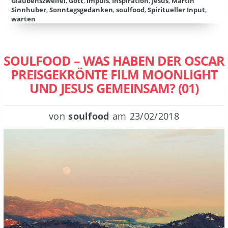
Glaubenszweifel
,
Gott
,
impuls
,
Inspiration
,
Jesus
,
Martin
Sinnhuber
,
Sonntagsgedanken
,
soulfood
,
Spiritueller Input
,
warten
SOULFOOD – WAS HABEN DER OSCAR
PREISGEKRÖNTE FILM MOONLIGHT
UND JESUS GEMEINSAM? (01)
von
soulfood
am
23/02/2018