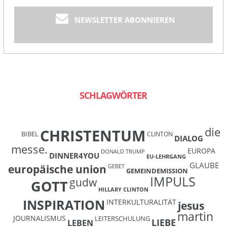
NEWSLETTER ABONNIEREN
SCHLAGWÖRTER
die
CHRISTENTUM
BIBEL
CLINTON
DIALOG
messe.
EUROPA
DONALD TRUMP
DINNER4YOU
EU-LEHRGANG
GLAUBE
europäische union
GEBET
GEMEINDEMISSION
IMPULS
gudw
GOTT
HILLARY CLINTON
INSPIRATION
INTERKULTURALITÄT
jesus
martin
JOURNALISMUS
LEITERSCHULUNG
LIEBE
LEBEN