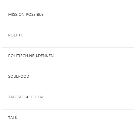
(23)
MISSION POSSIBLE
(9)
POLITIK
(47)
POLITISCH.NEU.DENKEN
(5)
SOULFOOD
(25)
TAGESGESCHEHEN
(8)
TALK
(3)