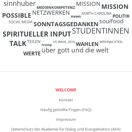
sinnhuber
MISSION
MISSION
MEDIENKOMPETENZ
NETZWERKEN
NORTH CAROLINA
POSSIBLE
POLITIK
news
soulfood
SOCIAL MEDIA
SONNTAGSGEDANKEN
STUDENTINNEN
SPIRITUELLER INPUT
TEILEN
TALK
US WAHL 2016
WEIHNACHTEN
WAHLEN
trump
über gott und die welt
WERTE
WELCOME
Kontakt
Häufig gestellte Fragen (FAQ)
Impressum
Datenschutz der Akademie für Dialog und Evangelisation (AKA)