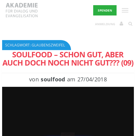
Skip
to
Toggle
SPENDEN
content
ANMELDUNG
SCHLAGWORT:
GLAUBENSZWEIFEL
SOULFOOD – SCHON GUT, ABER
AUCH DOCH NOCH NICHT GUT??? (09)
von
soulfood
am
27/04/2018