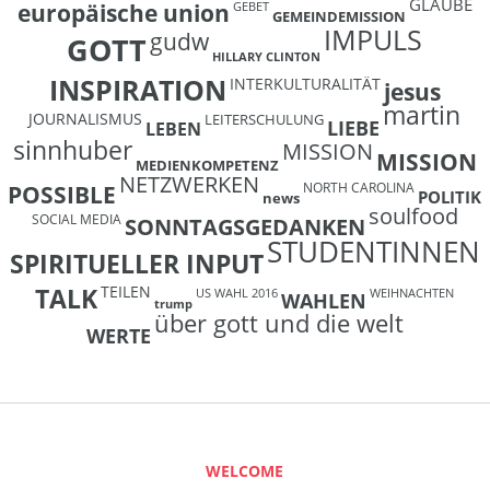
GLAUBE
europäische union
GEBET
GEMEINDEMISSION
IMPULS
gudw
GOTT
HILLARY CLINTON
INSPIRATION
INTERKULTURALITÄT
jesus
martin
JOURNALISMUS
LEITERSCHULUNG
LIEBE
LEBEN
sinnhuber
MISSION
MISSION
MEDIENKOMPETENZ
NETZWERKEN
NORTH CAROLINA
POSSIBLE
POLITIK
news
soulfood
SOCIAL MEDIA
SONNTAGSGEDANKEN
STUDENTINNEN
SPIRITUELLER INPUT
TEILEN
TALK
US WAHL 2016
WEIHNACHTEN
WAHLEN
trump
über gott und die welt
WERTE
WELCOME