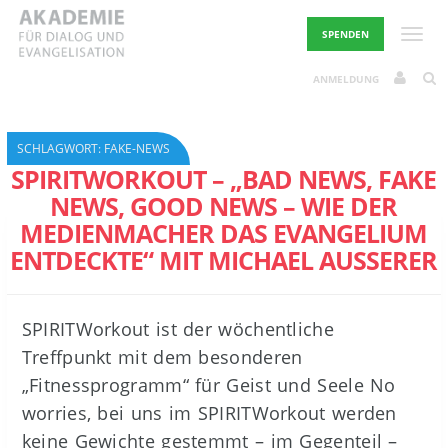
Skip
to
Toggle
SPENDEN
content
ANMELDUNG
SCHLAGWORT:
FAKE-NEWS
SPIRITWORKOUT – „BAD NEWS, FAKE
NEWS, GOOD NEWS – WIE DER
MEDIENMACHER DAS EVANGELIUM
ENTDECKTE“ MIT MICHAEL AUSSERER
SPIRITWorkout ist der wöchentliche
Treffpunkt mit dem besonderen
„Fitnessprogramm“ für Geist und Seele No
worries, bei uns im SPIRITWorkout werden
keine Gewichte gestemmt – im Gegenteil –