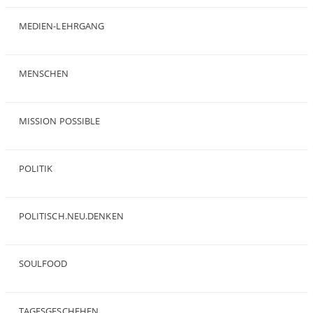
(35)
MEDIEN-LEHRGANG
(19)
MENSCHEN
(23)
MISSION POSSIBLE
(9)
POLITIK
(47)
POLITISCH.NEU.DENKEN
(5)
SOULFOOD
(25)
TAGESGESCHEHEN