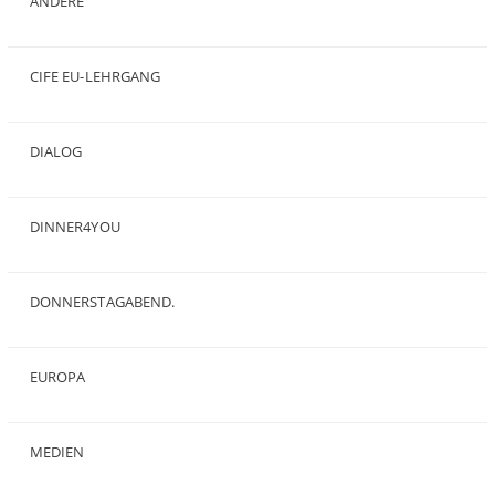
ANDERE
(50)
CIFE EU-LEHRGANG
(2)
DIALOG
(24)
DINNER4YOU
(1)
DONNERSTAGABEND.
(1)
EUROPA
(28)
MEDIEN
(35)