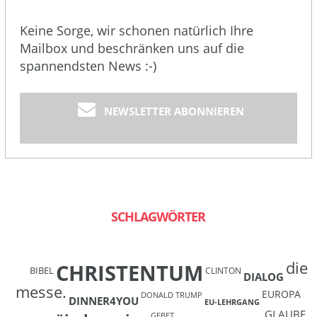
Keine Sorge, wir schonen natürlich Ihre
Mailbox und beschränken uns auf die
spannendsten News :-)
NEWSLETTER ABONNIEREN
SCHLAGWÖRTER
die
CHRISTENTUM
BIBEL
CLINTON
DIALOG
messe.
EUROPA
DONALD TRUMP
DINNER4YOU
EU-LEHRGANG
GLAUBE
GEBET