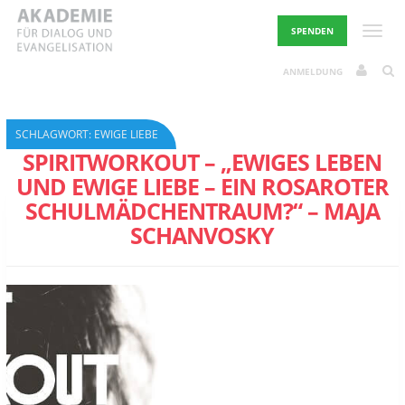
Skip
to
Toggle
SPENDEN
content
ANMELDUNG
SCHLAGWORT:
EWIGE LIEBE
SPIRITWORKOUT – „EWIGES LEBEN
UND EWIGE LIEBE – EIN ROSAROTER
SCHULMÄDCHENTRAUM?“ – MAJA
SCHANVOSKY