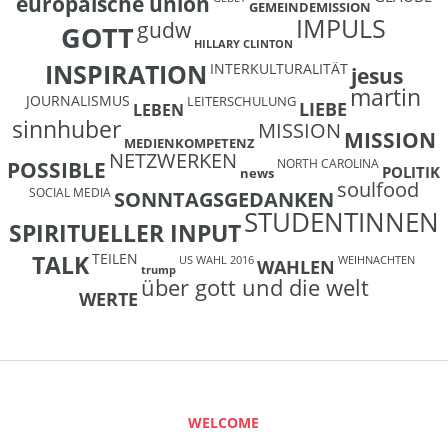
europäische union
GEMEINDEMISSION
IMPULS
gudw
GOTT
HILLARY CLINTON
INSPIRATION
INTERKULTURALITÄT
jesus
martin
JOURNALISMUS
LEITERSCHULUNG
LIEBE
LEBEN
sinnhuber
MISSION
MISSION
MEDIENKOMPETENZ
NETZWERKEN
NORTH CAROLINA
POSSIBLE
POLITIK
news
soulfood
SOCIAL MEDIA
SONNTAGSGEDANKEN
STUDENTINNEN
SPIRITUELLER INPUT
TEILEN
TALK
US WAHL 2016
WEIHNACHTEN
WAHLEN
trump
über gott und die welt
WERTE
WELCOME