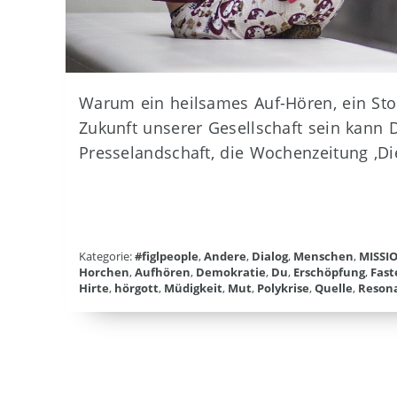
Warum ein heilsames Auf-Hören, ein Sto
Zukunft unserer Gesellschaft sein kann D
Presselandschaft, die Wochenzeitung ‚Die
Kategorie:
#figlpeople
,
Andere
,
Dialog
,
Menschen
,
MISSI
Horchen
,
Aufhören
,
Demokratie
,
Du
,
Erschöpfung
,
Fast
Hirte
,
hörgott
,
Müdigkeit
,
Mut
,
Polykrise
,
Quelle
,
Reson