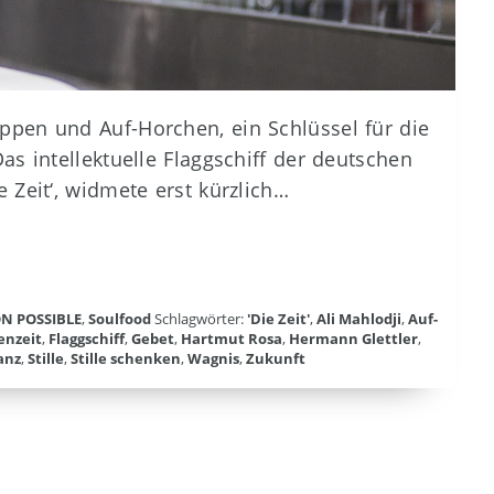
ppen und Auf-Horchen, ein Schlüssel für die
as intellektuelle Flaggschiff der deutschen
 Zeit‘, widmete erst kürzlich…
ON POSSIBLE
,
Soulfood
Schlagwörter:
'Die Zeit'
,
Ali Mahlodji
,
Auf-
enzeit
,
Flaggschiff
,
Gebet
,
Hartmut Rosa
,
Hermann Glettler
,
anz
,
Stille
,
Stille schenken
,
Wagnis
,
Zukunft