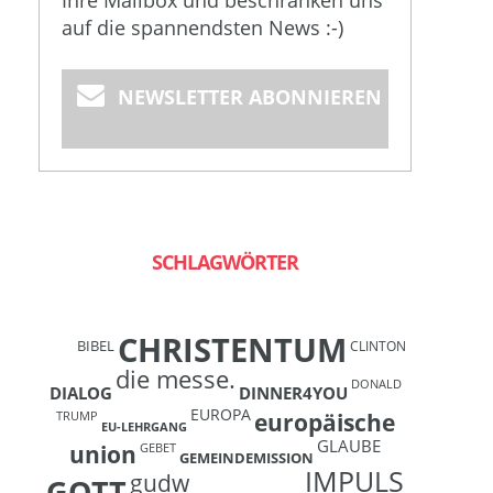
Ihre Mailbox und beschränken uns
auf die spannendsten News :-)
NEWSLETTER ABONNIEREN
SCHLAGWÖRTER
CHRISTENTUM
BIBEL
CLINTON
die messe.
DONALD
DIALOG
DINNER4YOU
EUROPA
europäische
TRUMP
EU-LEHRGANG
GLAUBE
union
GEBET
GEMEINDEMISSION
IMPULS
gudw
GOTT