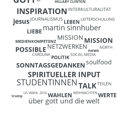
HILLARY CLINTON
INSPIRATION
INTERKULTURALITÄT
JOURNALISMUS
LEITERSCHULUNG
jesus
LEBEN
martin sinnhuber
LIEBE
MISSION
MISSION
MEDIENKOMPETENZ
NETZWERKEN
NORTH
POSSIBLE
news
CAROLINA
SOCIAL MEDIA
POLITIK
soulfood
SONNTAGSGEDANKEN
SPIRITUELLER INPUT
STUDENTINNEN
TEILEN
TALK
US WAHL 2016
WEIHNACHTEN
WAHLEN
WERTE
trump
über gott und die welt