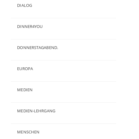
DIALOG
(24)
DINNER4YOU
(1)
DONNERSTAGABEND.
(1)
EUROPA
(28)
MEDIEN
(35)
MEDIEN-LEHRGANG
(19)
MENSCHEN