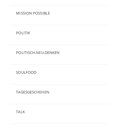
(23)
MISSION POSSIBLE
(9)
POLITIK
(47)
POLITISCH.NEU.DENKEN
(5)
SOULFOOD
(25)
TAGESGESCHEHEN
(8)
TALK
(3)