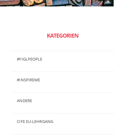
KATEGORIEN
#FIGLPEOPLE
(6)
#INSPIREME
(7)
ANDERE
(50)
CIFE EU-LEHRGANG
(2)