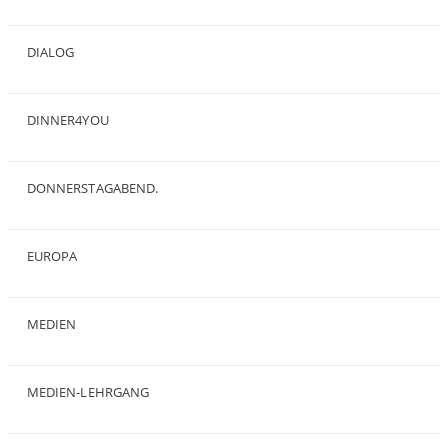
(2)
DIALOG
(24)
DINNER4YOU
(1)
DONNERSTAGABEND.
(1)
EUROPA
(28)
MEDIEN
(35)
MEDIEN-LEHRGANG
(19)