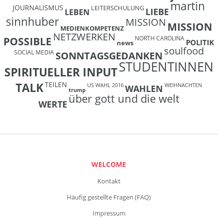
martin
JOURNALISMUS
LEITERSCHULUNG
LIEBE
LEBEN
sinnhuber
MISSION
MISSION
MEDIENKOMPETENZ
NETZWERKEN
NORTH CAROLINA
POSSIBLE
POLITIK
news
soulfood
SOCIAL MEDIA
SONNTAGSGEDANKEN
STUDENTINNEN
SPIRITUELLER INPUT
TEILEN
TALK
US WAHL 2016
WEIHNACHTEN
WAHLEN
trump
über gott und die welt
WERTE
WELCOME
Kontakt
Häufig gestellte Fragen (FAQ)
Impressum