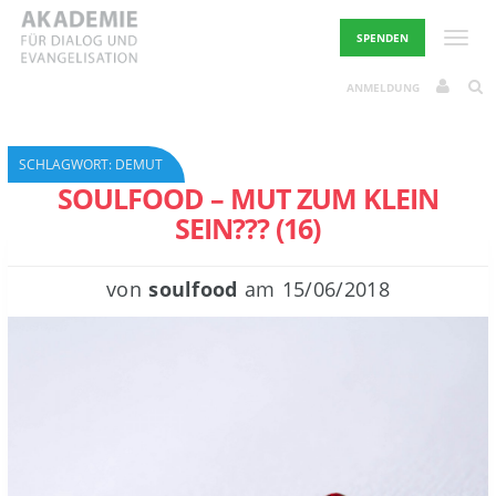
Skip
to
Toggle
SPENDEN
content
ANMELDUNG
SCHLAGWORT:
DEMUT
SOULFOOD – MUT ZUM KLEIN
SEIN??? (16)
von
soulfood
am
15/06/2018