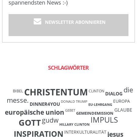
spannendsten News :-)
NEWSLETTER ABONNIEREN
SCHLAGWÖRTER
die
CHRISTENTUM
BIBEL
CLINTON
DIALOG
messe.
EUROPA
DONALD TRUMP
DINNER4YOU
EU-LEHRGANG
GLAUBE
europäische union
GEBET
GEMEINDEMISSION
IMPULS
gudw
GOTT
HILLARY CLINTON
INSPIRATION
INTERKULTURALITÄT
jesus