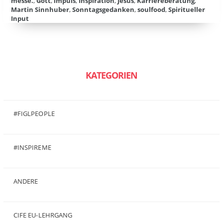
messe.
,
Gott
,
impuls
,
Inspiration
,
Jesus
,
Karriereberatung
,
Martin Sinnhuber
,
Sonntagsgedanken
,
soulfood
,
Spiritueller
Input
KATEGORIEN
#FIGLPEOPLE
(6)
#INSPIREME
(7)
ANDERE
(50)
CIFE EU-LEHRGANG