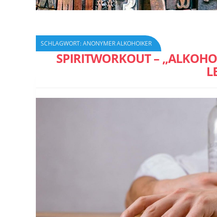
SCHLAGWORT:
ANONYMER ALKOHOIKER
SPIRITWORKOUT – „ALKOHO
L