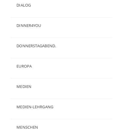
DIALOG
(24)
DINNER4YOU
(1)
DONNERSTAGABEND.
(1)
EUROPA
(28)
MEDIEN
(35)
MEDIEN-LEHRGANG
(19)
MENSCHEN