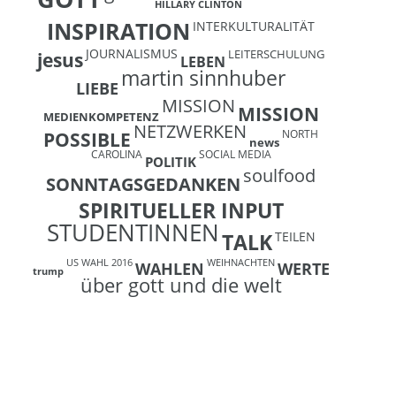
HILLARY CLINTON
INSPIRATION
INTERKULTURALITÄT
JOURNALISMUS
LEITERSCHULUNG
jesus
LEBEN
martin sinnhuber
LIEBE
MISSION
MISSION
MEDIENKOMPETENZ
NETZWERKEN
NORTH
POSSIBLE
news
CAROLINA
SOCIAL MEDIA
POLITIK
soulfood
SONNTAGSGEDANKEN
SPIRITUELLER INPUT
STUDENTINNEN
TEILEN
TALK
US WAHL 2016
WEIHNACHTEN
WAHLEN
WERTE
trump
über gott und die welt