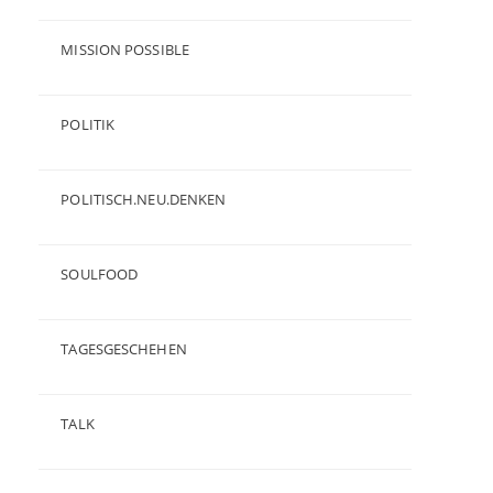
(23)
MISSION POSSIBLE
(9)
POLITIK
(47)
POLITISCH.NEU.DENKEN
(5)
SOULFOOD
(25)
TAGESGESCHEHEN
(8)
TALK
(3)