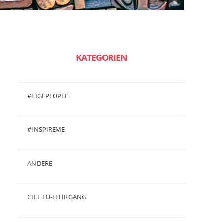
KATEGORIEN
#FIGLPEOPLE
(6)
#INSPIREME
(7)
ANDERE
(50)
CIFE EU-LEHRGANG
(2)