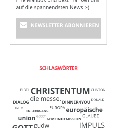
Ihre Mailbox und beschränken uns
auf die spannendsten News :-)
NEWSLETTER ABONNIEREN
SCHLAGWÖRTER
CHRISTENTUM
BIBEL
CLINTON
die messe.
DONALD
DIALOG
DINNER4YOU
EUROPA
europäische
TRUMP
EU-LEHRGANG
GLAUBE
union
GEBET
GEMEINDEMISSION
IMPULS
gudw
GOTT