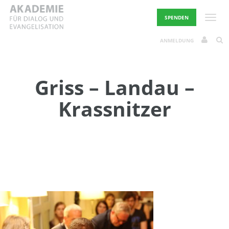
Skip
to
Toggle
SPENDEN
content
ANMELDUNG
Griss – Landau –
Krassnitzer