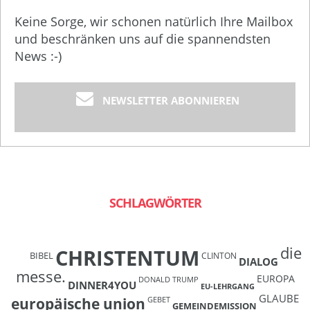
Keine Sorge, wir schonen natürlich Ihre Mailbox
und beschränken uns auf die spannendsten
News :-)
NEWSLETTER ABONNIEREN
SCHLAGWÖRTER
die
CHRISTENTUM
BIBEL
CLINTON
DIALOG
messe.
EUROPA
DONALD TRUMP
DINNER4YOU
EU-LEHRGANG
GLAUBE
europäische union
GEBET
GEMEINDEMISSION