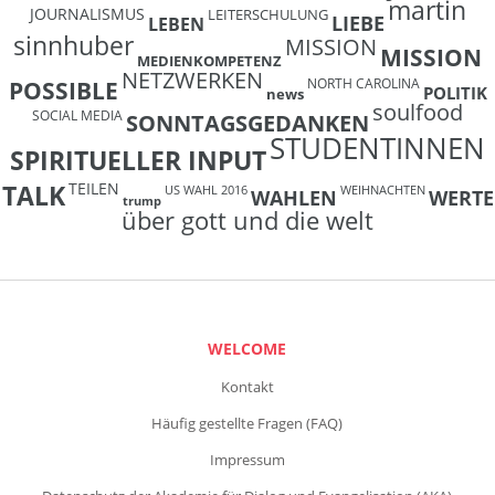
martin
JOURNALISMUS
LEITERSCHULUNG
LIEBE
LEBEN
sinnhuber
MISSION
MISSION
MEDIENKOMPETENZ
NETZWERKEN
NORTH CAROLINA
POSSIBLE
POLITIK
news
soulfood
SOCIAL MEDIA
SONNTAGSGEDANKEN
STUDENTINNEN
SPIRITUELLER INPUT
TEILEN
TALK
US WAHL 2016
WEIHNACHTEN
WAHLEN
WERTE
trump
über gott und die welt
WELCOME
Kontakt
Häufig gestellte Fragen (FAQ)
Impressum