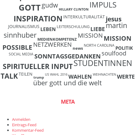
IMPULS
gudw
GOTT
HILLARY CLINTON
INSPIRATION
INTERKULTURALITÄT
jesus
martin
JOURNALISMUS
LEITERSCHULUNG
LIEBE
LEBEN
sinnhuber
MISSION
MISSION
MEDIENKOMPETENZ
NETZWERKEN
NORTH CAROLINA
POSSIBLE
POLITIK
news
soulfood
SOCIAL MEDIA
SONNTAGSGEDANKEN
STUDENTINNEN
SPIRITUELLER INPUT
TEILEN
TALK
US WAHL 2016
WEIHNACHTEN
WAHLEN
WERTE
trump
über gott und die welt
META
Anmelden
Eintrags-Feed
Kommentar-Feed