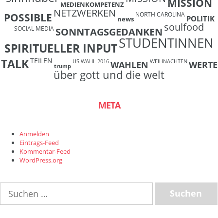
MISSION
MEDIENKOMPETENZ
NETZWERKEN
NORTH CAROLINA
POSSIBLE
POLITIK
news
soulfood
SOCIAL MEDIA
SONNTAGSGEDANKEN
STUDENTINNEN
SPIRITUELLER INPUT
TEILEN
TALK
US WAHL 2016
WEIHNACHTEN
WAHLEN
WERTE
trump
über gott und die welt
META
Anmelden
Eintrags-Feed
Kommentar-Feed
WordPress.org
Suchen
nach: