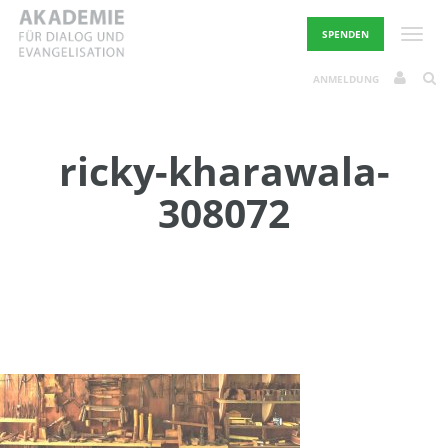
Skip
to
Toggle
SPENDEN
content
ANMELDUNG
ricky-kharawala-
308072