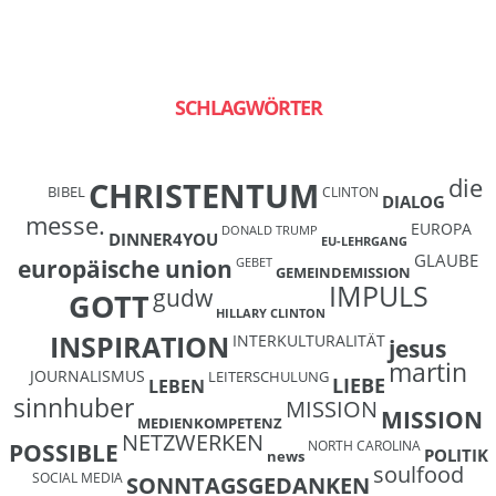
SCHLAGWÖRTER
die
CHRISTENTUM
BIBEL
CLINTON
DIALOG
messe.
EUROPA
DONALD TRUMP
DINNER4YOU
EU-LEHRGANG
GLAUBE
europäische union
GEBET
GEMEINDEMISSION
IMPULS
gudw
GOTT
HILLARY CLINTON
INSPIRATION
INTERKULTURALITÄT
jesus
martin
JOURNALISMUS
LEITERSCHULUNG
LIEBE
LEBEN
sinnhuber
MISSION
MISSION
MEDIENKOMPETENZ
NETZWERKEN
NORTH CAROLINA
POSSIBLE
POLITIK
news
soulfood
SOCIAL MEDIA
SONNTAGSGEDANKEN