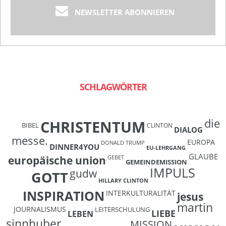
NEWSLETTER ABONNIEREN
SCHLAGWÖRTER
die
CHRISTENTUM
BIBEL
CLINTON
DIALOG
messe.
EUROPA
DONALD TRUMP
DINNER4YOU
EU-LEHRGANG
GLAUBE
europäische union
GEBET
GEMEINDEMISSION
IMPULS
gudw
GOTT
HILLARY CLINTON
INSPIRATION
INTERKULTURALITÄT
jesus
martin
JOURNALISMUS
LEITERSCHULUNG
LIEBE
LEBEN
sinnhuber
MISSION