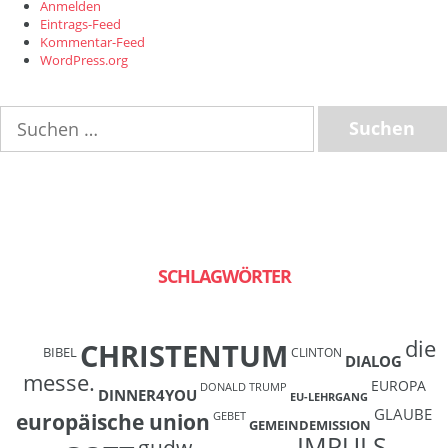
Anmelden
Eintrags-Feed
Kommentar-Feed
WordPress.org
Suchen
nach:
SCHLAGWÖRTER
die
CHRISTENTUM
BIBEL
CLINTON
DIALOG
messe.
EUROPA
DONALD TRUMP
DINNER4YOU
EU-LEHRGANG
GLAUBE
europäische union
GEBET
GEMEINDEMISSION
IMPULS
gudw