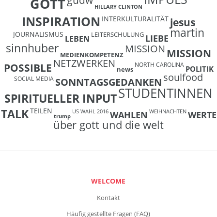
GOTT
HILLARY CLINTON
INSPIRATION
INTERKULTURALITÄT
jesus
martin
JOURNALISMUS
LEITERSCHULUNG
LIEBE
LEBEN
sinnhuber
MISSION
MISSION
MEDIENKOMPETENZ
NETZWERKEN
NORTH CAROLINA
POSSIBLE
POLITIK
news
soulfood
SOCIAL MEDIA
SONNTAGSGEDANKEN
STUDENTINNEN
SPIRITUELLER INPUT
TEILEN
TALK
US WAHL 2016
WEIHNACHTEN
WAHLEN
WERTE
trump
über gott und die welt
WELCOME
Kontakt
Häufig gestellte Fragen (FAQ)