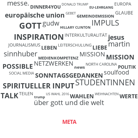
messe.
EUROPA
DONALD TRUMP
DINNER4YOU
EU-LEHRGANG
GLAUBE
europäische union
GEBET
GEMEINDEMISSION
IMPULS
gudw
GOTT
HILLARY CLINTON
INSPIRATION
INTERKULTURALITÄT
jesus
martin
JOURNALISMUS
LEITERSCHULUNG
LIEBE
LEBEN
sinnhuber
MISSION
MISSION
MEDIENKOMPETENZ
NETZWERKEN
NORTH CAROLINA
POSSIBLE
POLITIK
news
soulfood
SOCIAL MEDIA
SONNTAGSGEDANKEN
STUDENTINNEN
SPIRITUELLER INPUT
TEILEN
TALK
US WAHL 2016
WEIHNACHTEN
WAHLEN
WERTE
trump
über gott und die welt
META