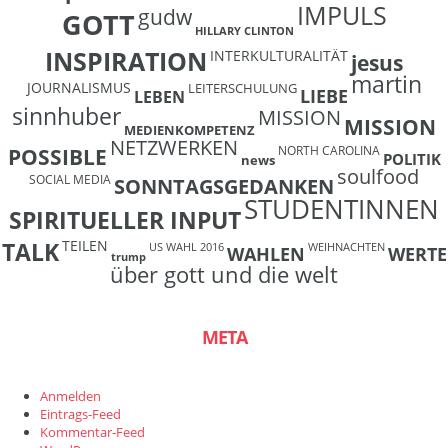
IMPULS
gudw
GOTT
HILLARY CLINTON
INSPIRATION
INTERKULTURALITÄT
jesus
martin
JOURNALISMUS
LEITERSCHULUNG
LIEBE
LEBEN
sinnhuber
MISSION
MISSION
MEDIENKOMPETENZ
NETZWERKEN
NORTH CAROLINA
POSSIBLE
POLITIK
news
soulfood
SOCIAL MEDIA
SONNTAGSGEDANKEN
STUDENTINNEN
SPIRITUELLER INPUT
TEILEN
TALK
US WAHL 2016
WEIHNACHTEN
WAHLEN
WERTE
trump
über gott und die welt
META
Anmelden
Eintrags-Feed
Kommentar-Feed