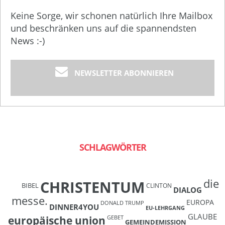
Keine Sorge, wir schonen natürlich Ihre Mailbox
und beschränken uns auf die spannendsten
News :-)
NEWSLETTER ABONNIEREN
SCHLAGWÖRTER
die
CHRISTENTUM
BIBEL
CLINTON
DIALOG
messe.
EUROPA
DONALD TRUMP
DINNER4YOU
EU-LEHRGANG
GLAUBE
europäische union
GEBET
GEMEINDEMISSION