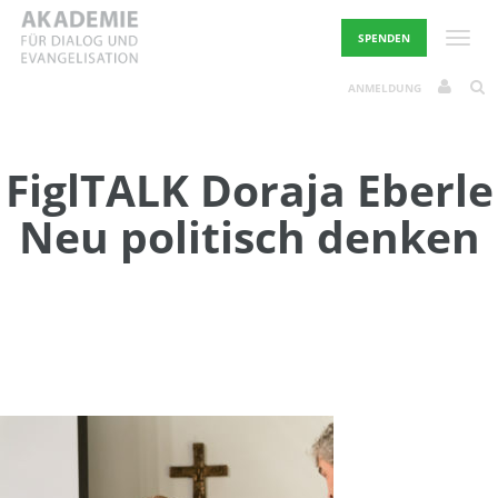
Skip
to
Toggle
SPENDEN
content
ANMELDUNG
FiglTALK Doraja Eberle
Neu politisch denken