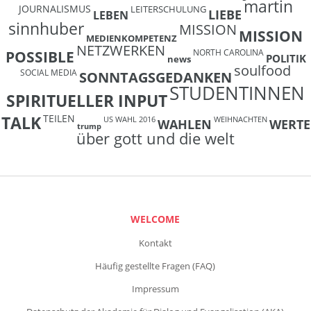
martin
JOURNALISMUS
LEITERSCHULUNG
LIEBE
LEBEN
sinnhuber
MISSION
MISSION
MEDIENKOMPETENZ
NETZWERKEN
NORTH CAROLINA
POSSIBLE
POLITIK
news
soulfood
SOCIAL MEDIA
SONNTAGSGEDANKEN
STUDENTINNEN
SPIRITUELLER INPUT
TEILEN
TALK
US WAHL 2016
WEIHNACHTEN
WAHLEN
WERTE
trump
über gott und die welt
WELCOME
Kontakt
Häufig gestellte Fragen (FAQ)
Impressum