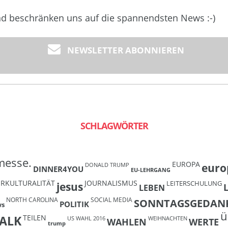
und beschränken uns auf die spannendsten News :-)
NEWSLETTER ABONNIEREN
SCHLAGWÖRTER
messe.
EUROPA
euro
DONALD TRUMP
DINNER4YOU
EU-LEHRGANG
ERKULTURALITÄT
JOURNALISMUS
LEITERSCHULUNG
jesus
LEBEN
NORTH CAROLINA
SOCIAL MEDIA
SONNTAGSGEDAN
POLITIK
ws
ü
TEILEN
ALK
US WAHL 2016
WEIHNACHTEN
WAHLEN
WERTE
trump