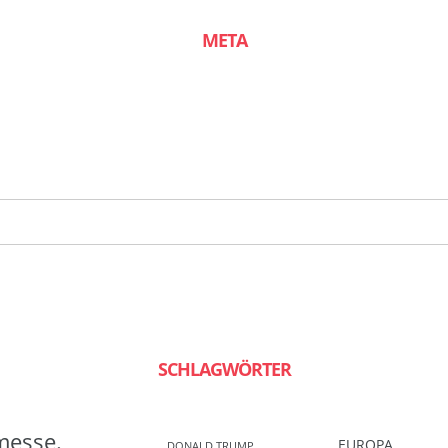
META
SCHLAGWÖRTER
messe.
EUROPA
DONALD TRUMP