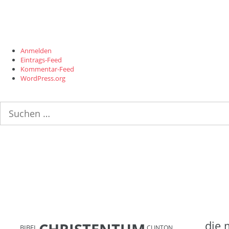
Anmelden
Eintrags-Feed
Kommentar-Feed
WordPress.org
Suchen
nach:
die 
BIBEL
CLINTON