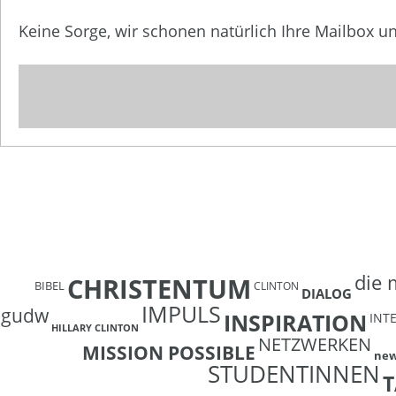
Keine Sorge, wir schonen natürlich Ihre Mailbox 
die 
CHRISTENTUM
BIBEL
CLINTON
DIALOG
IMPULS
gudw
INSPIRATION
INT
HILLARY CLINTON
NETZWERKEN
MISSION POSSIBLE
ne
STUDENTINNEN
T