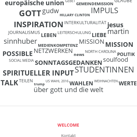
GLAUBE
europäische union
GEBET
GEMEINDEMISSION
IMPULS
gudw
GOTT
HILLARY CLINTON
INSPIRATION
INTERKULTURALITÄT
jesus
martin
JOURNALISMUS
LEITERSCHULUNG
LIEBE
LEBEN
sinnhuber
MISSION
MISSION
MEDIENKOMPETENZ
NETZWERKEN
NORTH CAROLINA
POSSIBLE
POLITIK
news
soulfood
SOCIAL MEDIA
SONNTAGSGEDANKEN
STUDENTINNEN
SPIRITUELLER INPUT
TEILEN
TALK
US WAHL 2016
WEIHNACHTEN
WAHLEN
WERTE
trump
über gott und die welt
WELCOME
Kontakt