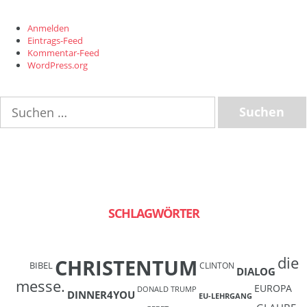
Anmelden
Eintrags-Feed
Kommentar-Feed
WordPress.org
Suchen
nach:
SCHLAGWÖRTER
die
CHRISTENTUM
BIBEL
CLINTON
DIALOG
messe.
EUROPA
DONALD TRUMP
DINNER4YOU
EU-LEHRGANG