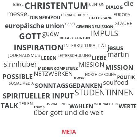
die
CHRISTENTUM
BIBEL
CLINTON
DIALOG
messe.
EUROPA
DONALD TRUMP
DINNER4YOU
EU-LEHRGANG
GLAUBE
europäische union
GEBET
GEMEINDEMISSION
IMPULS
gudw
GOTT
HILLARY CLINTON
INSPIRATION
INTERKULTURALITÄT
jesus
martin
JOURNALISMUS
LEITERSCHULUNG
LIEBE
LEBEN
sinnhuber
MISSION
MISSION
MEDIENKOMPETENZ
NETZWERKEN
NORTH CAROLINA
POSSIBLE
POLITIK
news
soulfood
SOCIAL MEDIA
SONNTAGSGEDANKEN
STUDENTINNEN
SPIRITUELLER INPUT
TEILEN
TALK
US WAHL 2016
WEIHNACHTEN
WAHLEN
WERTE
trump
über gott und die welt
META