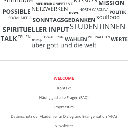
MISSION
MISSION
MEDIENKOMPETENZ
NETZWERKEN
NORTH CAROLINA
POSSIBLE
POLITIK
news
soulfood
SOCIAL MEDIA
SONNTAGSGEDANKEN
STUDENTINNEN
SPIRITUELLER INPUT
TEILEN
TALK
US WAHL 2016
WEIHNACHTEN
WAHLEN
WERTE
trump
über gott und die welt
WELCOME
Kontakt
Häufig gestellte Fragen (FAQ)
Impressum
Datenschutz der Akademie für Dialog und Evangelisation (AKA)
Newsletter