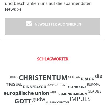
und beschränken uns auf die spannendsten
News :-)
NEWSLETTER ABONNIEREN
SCHLAGWÖRTER
die
CHRISTENTUM
BIBEL
CLINTON
DIALOG
messe.
EUROPA
DONALD TRUMP
DINNER4YOU
EU-LEHRGANG
GLAUBE
europäische union
GEBET
GEMEINDEMISSION
IMPULS
gudw
GOTT
HILLARY CLINTON