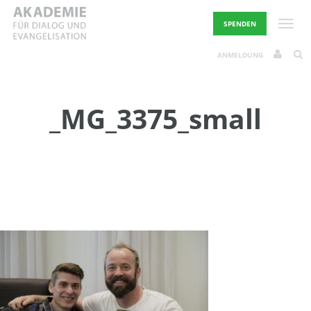
Skip
to
Toggle
SPENDEN
content
ANMELDUNG
_MG_3375_small