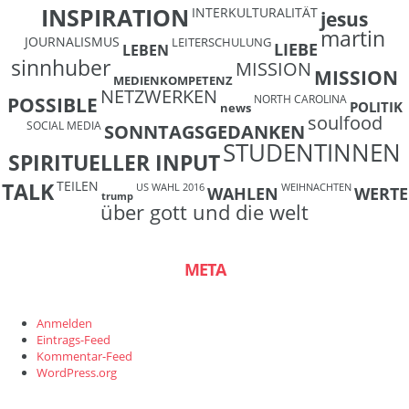
INSPIRATION
INTERKULTURALITÄT
jesus
martin
JOURNALISMUS
LEITERSCHULUNG
LIEBE
LEBEN
sinnhuber
MISSION
MISSION
MEDIENKOMPETENZ
NETZWERKEN
NORTH CAROLINA
POSSIBLE
POLITIK
news
soulfood
SOCIAL MEDIA
SONNTAGSGEDANKEN
STUDENTINNEN
SPIRITUELLER INPUT
TEILEN
TALK
US WAHL 2016
WEIHNACHTEN
WAHLEN
WERTE
trump
über gott und die welt
META
Anmelden
Eintrags-Feed
Kommentar-Feed
WordPress.org