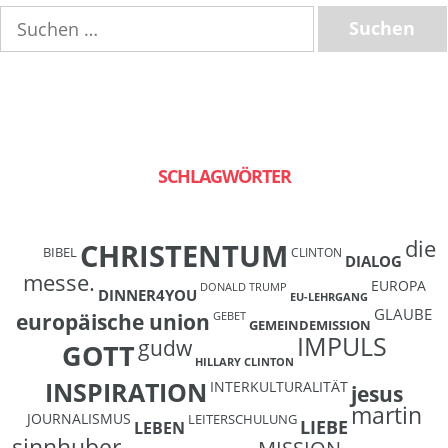
Suchen
nach:
SCHLAGWÖRTER
die
CHRISTENTUM
BIBEL
CLINTON
DIALOG
messe.
EUROPA
DONALD TRUMP
DINNER4YOU
EU-LEHRGANG
GLAUBE
europäische union
GEBET
GEMEINDEMISSION
IMPULS
gudw
GOTT
HILLARY CLINTON
INSPIRATION
INTERKULTURALITÄT
jesus
martin
JOURNALISMUS
LEITERSCHULUNG
LIEBE
LEBEN
sinnhuber