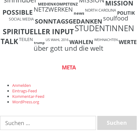
MISSION
MISSION
MEDIENKOMPETENZ
NETZWERKEN
NORTH CAROLINA
POSSIBLE
POLITIK
news
soulfood
SOCIAL MEDIA
SONNTAGSGEDANKEN
STUDENTINNEN
SPIRITUELLER INPUT
TEILEN
TALK
US WAHL 2016
WEIHNACHTEN
WAHLEN
WERTE
trump
über gott und die welt
META
Anmelden
Eintrags-Feed
Kommentar-Feed
WordPress.org
Suchen
nach: