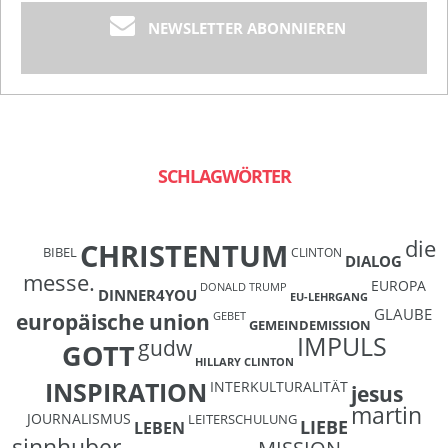
NEWSLETTER ABONNIEREN
SCHLAGWÖRTER
die
CHRISTENTUM
BIBEL
CLINTON
DIALOG
messe.
EUROPA
DONALD TRUMP
DINNER4YOU
EU-LEHRGANG
GLAUBE
europäische union
GEBET
GEMEINDEMISSION
IMPULS
gudw
GOTT
HILLARY CLINTON
INSPIRATION
INTERKULTURALITÄT
jesus
martin
JOURNALISMUS
LEITERSCHULUNG
LIEBE
LEBEN
sinnhuber