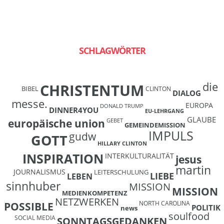
SCHLAGWÖRTER
die
CHRISTENTUM
BIBEL
CLINTON
DIALOG
messe.
EUROPA
DONALD TRUMP
DINNER4YOU
EU-LEHRGANG
GLAUBE
europäische union
GEBET
GEMEINDEMISSION
IMPULS
gudw
GOTT
HILLARY CLINTON
INSPIRATION
INTERKULTURALITÄT
jesus
martin
JOURNALISMUS
LEITERSCHULUNG
LIEBE
LEBEN
sinnhuber
MISSION
MISSION
MEDIENKOMPETENZ
NETZWERKEN
NORTH CAROLINA
POSSIBLE
POLITIK
news
soulfood
SOCIAL MEDIA
SONNTAGSGEDANKEN