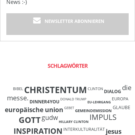
News :-)
NEWSLETTER ABONNIEREN
SCHLAGWÖRTER
die
CHRISTENTUM
BIBEL
CLINTON
DIALOG
messe.
EUROPA
DONALD TRUMP
DINNER4YOU
EU-LEHRGANG
GLAUBE
europäische union
GEBET
GEMEINDEMISSION
IMPULS
gudw
GOTT
HILLARY CLINTON
INSPIRATION
INTERKULTURALITÄT
jesus