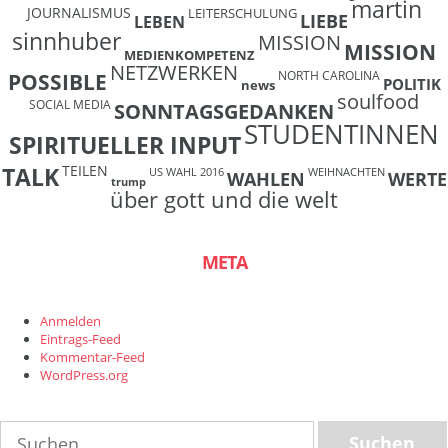
martin
JOURNALISMUS
LEITERSCHULUNG
LIEBE
LEBEN
sinnhuber
MISSION
MISSION
MEDIENKOMPETENZ
NETZWERKEN
NORTH CAROLINA
POSSIBLE
POLITIK
news
soulfood
SOCIAL MEDIA
SONNTAGSGEDANKEN
STUDENTINNEN
SPIRITUELLER INPUT
TEILEN
TALK
US WAHL 2016
WEIHNACHTEN
WAHLEN
WERTE
trump
über gott und die welt
META
Anmelden
Eintrags-Feed
Kommentar-Feed
WordPress.org
Suchen
nach: