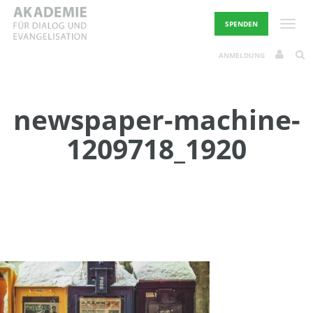
Skip
to
Toggle
SPENDEN
content
ANMELDUNG
newspaper-machine-
1209718_1920