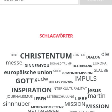
SCHLAGWÖRTER
die
CHRISTENTUM
BIBEL
CLINTON
DIALOG
messe.
EUROPA
DONALD TRUMP
DINNER4YOU
EU-LEHRGANG
GLAUBE
europäische union
GEBET
GEMEINDEMISSION
IMPULS
gudw
GOTT
HILLARY CLINTON
INSPIRATION
INTERKULTURALITÄT
jesus
martin
JOURNALISMUS
LEITERSCHULUNG
LIEBE
LEBEN
sinnhuber
MISSION
MISSION
MEDIENKOMPETENZ
NETZWERKEN