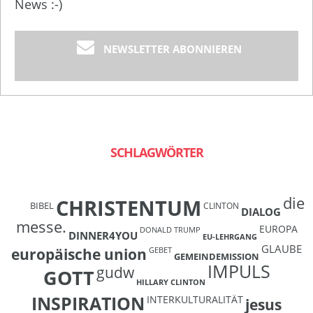
News :-)
NEWSLETTER ABONNIEREN
SCHLAGWÖRTER
die
CHRISTENTUM
BIBEL
CLINTON
DIALOG
messe.
EUROPA
DONALD TRUMP
DINNER4YOU
EU-LEHRGANG
GLAUBE
europäische union
GEBET
GEMEINDEMISSION
IMPULS
gudw
GOTT
HILLARY CLINTON
INSPIRATION
INTERKULTURALITÄT
jesus