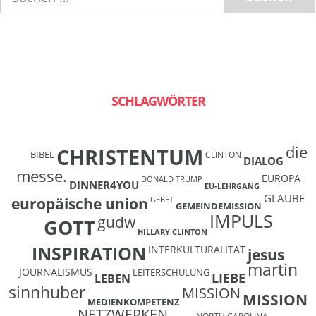
SCHLAGWÖRTER
die
CHRISTENTUM
BIBEL
CLINTON
DIALOG
messe.
EUROPA
DONALD TRUMP
DINNER4YOU
EU-LEHRGANG
GLAUBE
europäische union
GEBET
GEMEINDEMISSION
IMPULS
gudw
GOTT
HILLARY CLINTON
INSPIRATION
INTERKULTURALITÄT
jesus
martin
JOURNALISMUS
LEITERSCHULUNG
LIEBE
LEBEN
sinnhuber
MISSION
MISSION
MEDIENKOMPETENZ
NETZWERKEN