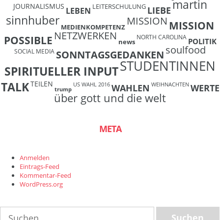
martin
JOURNALISMUS
LEITERSCHULUNG
LIEBE
LEBEN
sinnhuber
MISSION
MISSION
MEDIENKOMPETENZ
NETZWERKEN
NORTH CAROLINA
POSSIBLE
POLITIK
news
soulfood
SOCIAL MEDIA
SONNTAGSGEDANKEN
STUDENTINNEN
SPIRITUELLER INPUT
TEILEN
TALK
US WAHL 2016
WEIHNACHTEN
WAHLEN
WERTE
trump
über gott und die welt
META
Anmelden
Eintrags-Feed
Kommentar-Feed
WordPress.org
Suchen
nach: