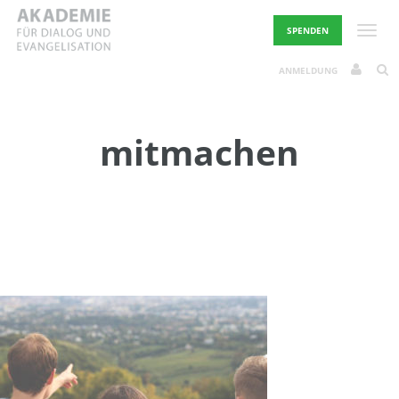
Skip
to
Toggle
SPENDEN
content
ANMELDUNG
mitmachen