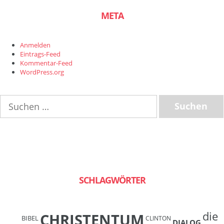
META
Anmelden
Eintrags-Feed
Kommentar-Feed
WordPress.org
Suchen
nach:
SCHLAGWÖRTER
die
CHRISTENTUM
BIBEL
CLINTON
DIALOG