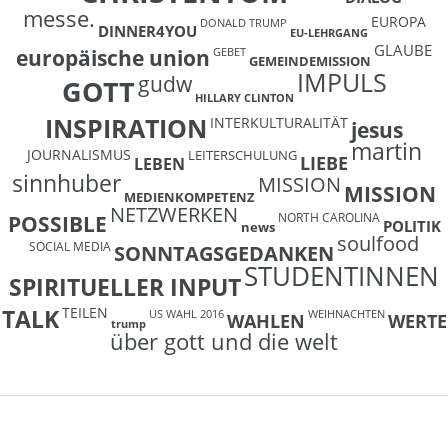
messe.
EUROPA
DONALD TRUMP
DINNER4YOU
EU-LEHRGANG
GLAUBE
europäische union
GEBET
GEMEINDEMISSION
IMPULS
gudw
GOTT
HILLARY CLINTON
INSPIRATION
INTERKULTURALITÄT
jesus
martin
JOURNALISMUS
LEITERSCHULUNG
LIEBE
LEBEN
sinnhuber
MISSION
MISSION
MEDIENKOMPETENZ
NETZWERKEN
NORTH CAROLINA
POSSIBLE
POLITIK
news
soulfood
SOCIAL MEDIA
SONNTAGSGEDANKEN
STUDENTINNEN
SPIRITUELLER INPUT
TEILEN
TALK
US WAHL 2016
WEIHNACHTEN
WAHLEN
WERTE
trump
über gott und die welt