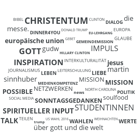
die
CHRISTENTUM
BIBEL
CLINTON
DIALOG
messe.
EUROPA
DONALD TRUMP
DINNER4YOU
EU-LEHRGANG
GLAUBE
europäische union
GEBET
GEMEINDEMISSION
IMPULS
gudw
GOTT
HILLARY CLINTON
INSPIRATION
INTERKULTURALITÄT
jesus
martin
JOURNALISMUS
LEITERSCHULUNG
LIEBE
LEBEN
sinnhuber
MISSION
MISSION
MEDIENKOMPETENZ
NETZWERKEN
NORTH CAROLINA
POSSIBLE
POLITIK
news
soulfood
SOCIAL MEDIA
SONNTAGSGEDANKEN
STUDENTINNEN
SPIRITUELLER INPUT
TEILEN
TALK
US WAHL 2016
WEIHNACHTEN
WAHLEN
WERTE
trump
über gott und die welt