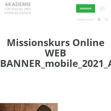
Skip
to
Toggle
SPENDEN
content
ANMELDUNG
Missionskurs Online
WEB
BANNER_mobile_2021_A