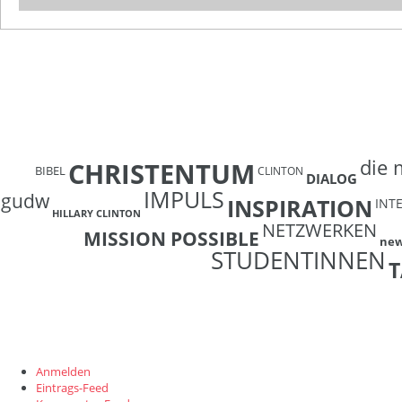
die 
CHRISTENTUM
BIBEL
CLINTON
DIALOG
IMPULS
gudw
INSPIRATION
INT
HILLARY CLINTON
NETZWERKEN
MISSION POSSIBLE
ne
STUDENTINNEN
T
Anmelden
Eintrags-Feed