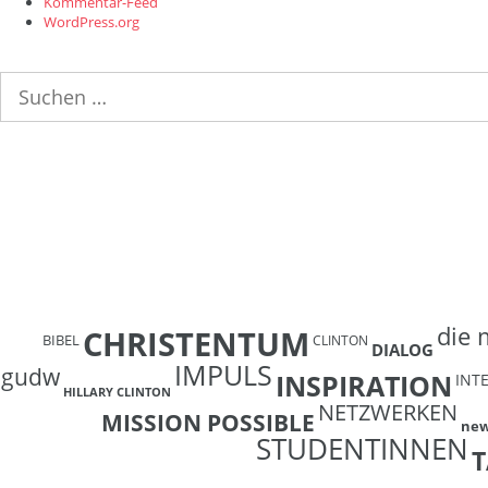
Kommentar-Feed
WordPress.org
Suchen
nach:
die 
CHRISTENTUM
BIBEL
CLINTON
DIALOG
IMPULS
gudw
INSPIRATION
INT
HILLARY CLINTON
NETZWERKEN
MISSION POSSIBLE
ne
STUDENTINNEN
T