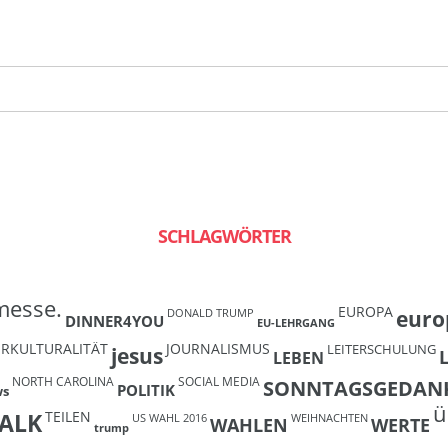
SCHLAGWÖRTER
messe.
EUROPA
euro
DONALD TRUMP
DINNER4YOU
EU-LEHRGANG
ERKULTURALITÄT
JOURNALISMUS
LEITERSCHULUNG
jesus
LEBEN
NORTH CAROLINA
SOCIAL MEDIA
SONNTAGSGEDAN
POLITIK
ws
ü
TEILEN
ALK
US WAHL 2016
WEIHNACHTEN
WAHLEN
WERTE
trump