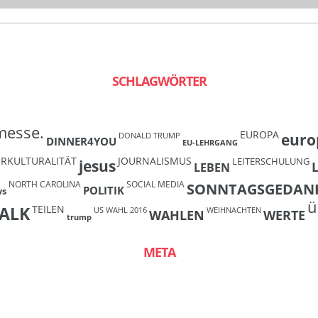
SCHLAGWÖRTER
messe.
EUROPA
euro
DONALD TRUMP
DINNER4YOU
EU-LEHRGANG
ERKULTURALITÄT
JOURNALISMUS
LEITERSCHULUNG
jesus
LEBEN
NORTH CAROLINA
SOCIAL MEDIA
SONNTAGSGEDAN
POLITIK
ws
ü
TEILEN
ALK
US WAHL 2016
WEIHNACHTEN
WAHLEN
WERTE
trump
META