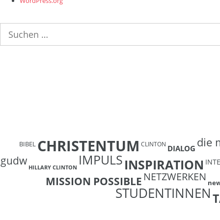
WordPress.org
Suchen
nach:
die 
CHRISTENTUM
BIBEL
CLINTON
DIALOG
IMPULS
gudw
INSPIRATION
INT
HILLARY CLINTON
NETZWERKEN
MISSION POSSIBLE
ne
STUDENTINNEN
T