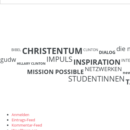
die 
CHRISTENTUM
BIBEL
CLINTON
DIALOG
IMPULS
gudw
INSPIRATION
INT
HILLARY CLINTON
NETZWERKEN
MISSION POSSIBLE
ne
STUDENTINNEN
T
Anmelden
Eintrags-Feed
Kommentar-Feed