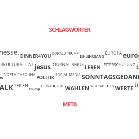
SCHLAGWÖRTER
messe.
EUROPA
euro
DONALD TRUMP
DINNER4YOU
EU-LEHRGANG
ERKULTURALITÄT
JOURNALISMUS
LEITERSCHULUNG
jesus
LEBEN
NORTH CAROLINA
SOCIAL MEDIA
SONNTAGSGEDAN
POLITIK
ws
ü
TEILEN
ALK
US WAHL 2016
WEIHNACHTEN
WAHLEN
WERTE
trump
META