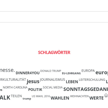
SCHLAGWÖRTER
messe.
EUROPA
euro
DONALD TRUMP
DINNER4YOU
EU-LEHRGANG
ERKULTURALITÄT
JOURNALISMUS
LEITERSCHULUNG
jesus
LEBEN
NORTH CAROLINA
SOCIAL MEDIA
SONNTAGSGEDAN
POLITIK
ws
ü
TEILEN
ALK
US WAHL 2016
WEIHNACHTEN
WAHLEN
WERTE
trump