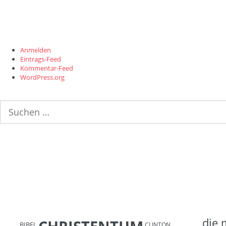
Anmelden
Eintrags-Feed
Kommentar-Feed
WordPress.org
Suchen
nach:
die 
BIBEL
CLINTON