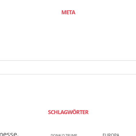
META
SCHLAGWÖRTER
messe.
EUROPA
DONALD TRUMP