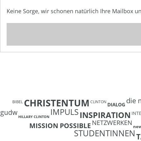
Keine Sorge, wir schonen natürlich Ihre Mailbox 
die 
CHRISTENTUM
BIBEL
CLINTON
DIALOG
IMPULS
gudw
INSPIRATION
INT
HILLARY CLINTON
NETZWERKEN
MISSION POSSIBLE
ne
STUDENTINNEN
T