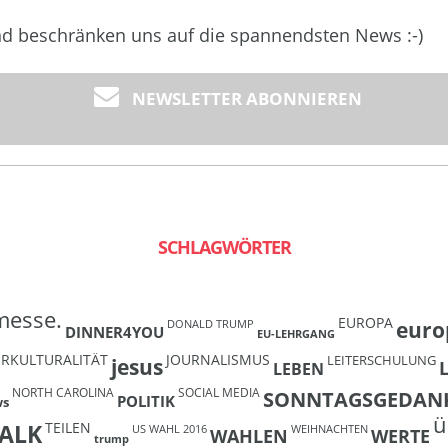
und beschränken uns auf die spannendsten News :-)
NEWSLETTER ABONNIEREN
SCHLAGWÖRTER
messe.
EUROPA
euro
DONALD TRUMP
DINNER4YOU
EU-LEHRGANG
ERKULTURALITÄT
JOURNALISMUS
LEITERSCHULUNG
jesus
LEBEN
NORTH CAROLINA
SOCIAL MEDIA
SONNTAGSGEDAN
POLITIK
ws
ü
TEILEN
ALK
US WAHL 2016
WEIHNACHTEN
WAHLEN
WERTE
trump