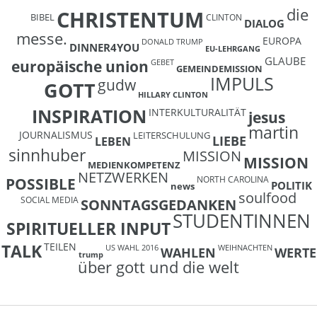
die
CHRISTENTUM
BIBEL
CLINTON
DIALOG
messe.
EUROPA
DONALD TRUMP
DINNER4YOU
EU-LEHRGANG
GLAUBE
europäische union
GEBET
GEMEINDEMISSION
IMPULS
gudw
GOTT
HILLARY CLINTON
INSPIRATION
INTERKULTURALITÄT
jesus
martin
JOURNALISMUS
LEITERSCHULUNG
LIEBE
LEBEN
sinnhuber
MISSION
MISSION
MEDIENKOMPETENZ
NETZWERKEN
NORTH CAROLINA
POSSIBLE
POLITIK
news
soulfood
SOCIAL MEDIA
SONNTAGSGEDANKEN
STUDENTINNEN
SPIRITUELLER INPUT
TEILEN
TALK
US WAHL 2016
WEIHNACHTEN
WAHLEN
WERTE
trump
über gott und die welt