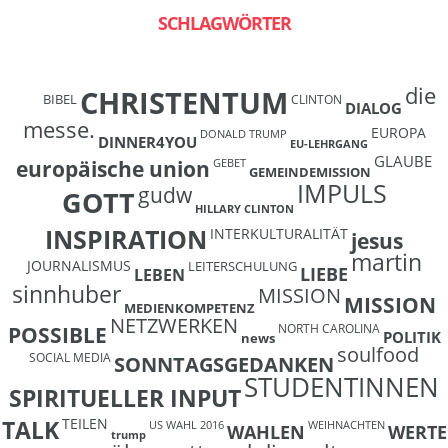
SCHLAGWÖRTER
die
CHRISTENTUM
BIBEL
CLINTON
DIALOG
messe.
EUROPA
DONALD TRUMP
DINNER4YOU
EU-LEHRGANG
GLAUBE
europäische union
GEBET
GEMEINDEMISSION
IMPULS
gudw
GOTT
HILLARY CLINTON
INSPIRATION
INTERKULTURALITÄT
jesus
martin
JOURNALISMUS
LEITERSCHULUNG
LIEBE
LEBEN
sinnhuber
MISSION
MISSION
MEDIENKOMPETENZ
NETZWERKEN
NORTH CAROLINA
POSSIBLE
POLITIK
news
soulfood
SOCIAL MEDIA
SONNTAGSGEDANKEN
STUDENTINNEN
SPIRITUELLER INPUT
TEILEN
TALK
US WAHL 2016
WEIHNACHTEN
WAHLEN
WERTE
trump