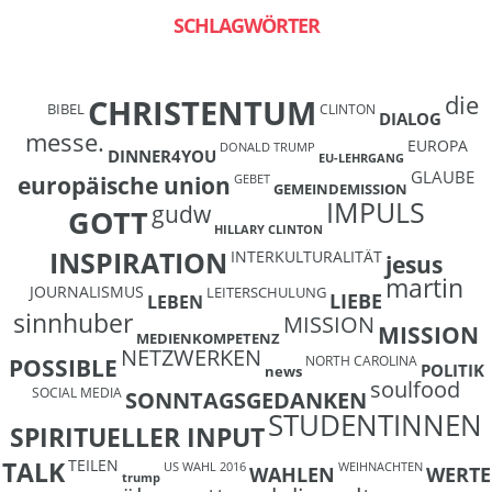
SCHLAGWÖRTER
die
CHRISTENTUM
BIBEL
CLINTON
DIALOG
messe.
EUROPA
DONALD TRUMP
DINNER4YOU
EU-LEHRGANG
GLAUBE
europäische union
GEBET
GEMEINDEMISSION
IMPULS
gudw
GOTT
HILLARY CLINTON
INSPIRATION
INTERKULTURALITÄT
jesus
martin
JOURNALISMUS
LEITERSCHULUNG
LIEBE
LEBEN
sinnhuber
MISSION
MISSION
MEDIENKOMPETENZ
NETZWERKEN
NORTH CAROLINA
POSSIBLE
POLITIK
news
soulfood
SOCIAL MEDIA
SONNTAGSGEDANKEN
STUDENTINNEN
SPIRITUELLER INPUT
TEILEN
TALK
US WAHL 2016
WEIHNACHTEN
WAHLEN
WERTE
trump