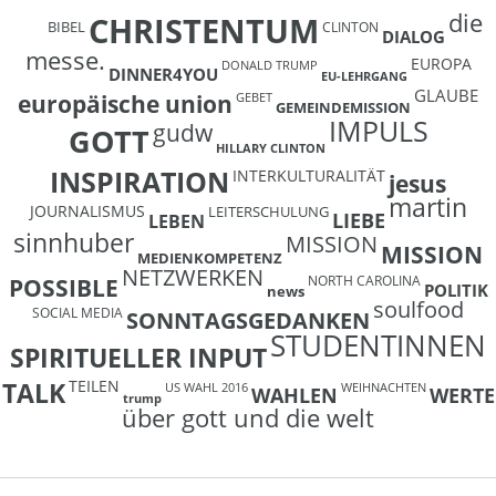
die
CHRISTENTUM
BIBEL
CLINTON
DIALOG
messe.
EUROPA
DONALD TRUMP
DINNER4YOU
EU-LEHRGANG
GLAUBE
europäische union
GEBET
GEMEINDEMISSION
IMPULS
gudw
GOTT
HILLARY CLINTON
INSPIRATION
INTERKULTURALITÄT
jesus
martin
JOURNALISMUS
LEITERSCHULUNG
LIEBE
LEBEN
sinnhuber
MISSION
MISSION
MEDIENKOMPETENZ
NETZWERKEN
NORTH CAROLINA
POSSIBLE
POLITIK
news
soulfood
SOCIAL MEDIA
SONNTAGSGEDANKEN
STUDENTINNEN
SPIRITUELLER INPUT
TEILEN
TALK
US WAHL 2016
WEIHNACHTEN
WAHLEN
WERTE
trump
über gott und die welt