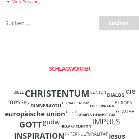
WordPress.org
Suchen
nach:
SCHLAGWÖRTER
die
CHRISTENTUM
BIBEL
CLINTON
DIALOG
messe.
EUROPA
DONALD TRUMP
DINNER4YOU
EU-LEHRGANG
GLAUBE
europäische union
GEBET
GEMEINDEMISSION
IMPULS
gudw
GOTT
HILLARY CLINTON
INSPIRATION
INTERKULTURALITÄT
jesus