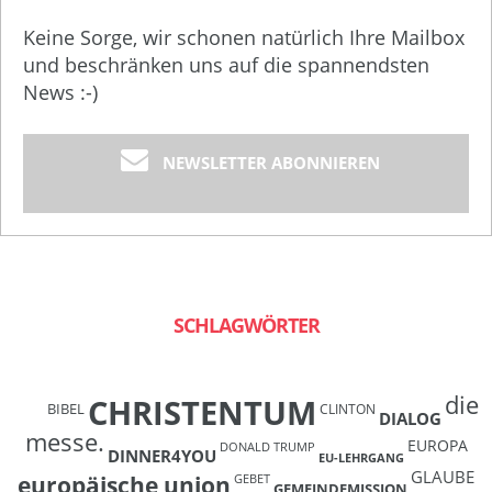
Keine Sorge, wir schonen natürlich Ihre Mailbox
und beschränken uns auf die spannendsten
News :-)
NEWSLETTER ABONNIEREN
SCHLAGWÖRTER
die
CHRISTENTUM
BIBEL
CLINTON
DIALOG
messe.
EUROPA
DONALD TRUMP
DINNER4YOU
EU-LEHRGANG
GLAUBE
europäische union
GEBET
GEMEINDEMISSION