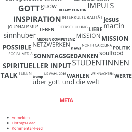
IMPULS
gudw
GOTT
HILLARY CLINTON
INSPIRATION
INTERKULTURALITÄT
jesus
martin
JOURNALISMUS
LEITERSCHULUNG
LIEBE
LEBEN
sinnhuber
MISSION
MISSION
MEDIENKOMPETENZ
NETZWERKEN
NORTH CAROLINA
POSSIBLE
POLITIK
news
soulfood
SOCIAL MEDIA
SONNTAGSGEDANKEN
STUDENTINNEN
SPIRITUELLER INPUT
TEILEN
TALK
US WAHL 2016
WEIHNACHTEN
WAHLEN
WERTE
trump
über gott und die welt
META
Anmelden
Eintrags-Feed
Kommentar-Feed