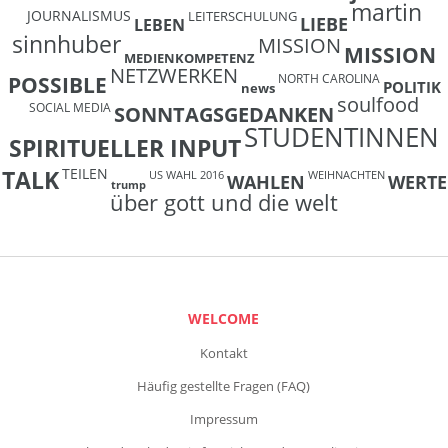
martin
JOURNALISMUS
LEITERSCHULUNG
LIEBE
LEBEN
sinnhuber
MISSION
MISSION
MEDIENKOMPETENZ
NETZWERKEN
NORTH CAROLINA
POSSIBLE
POLITIK
news
soulfood
SOCIAL MEDIA
SONNTAGSGEDANKEN
STUDENTINNEN
SPIRITUELLER INPUT
TEILEN
TALK
US WAHL 2016
WEIHNACHTEN
WAHLEN
WERTE
trump
über gott und die welt
WELCOME
Kontakt
Häufig gestellte Fragen (FAQ)
Impressum